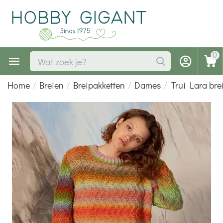
0
Home
/
Breien
/
Breipakketten
/
Dames
/
Trui Lara bre