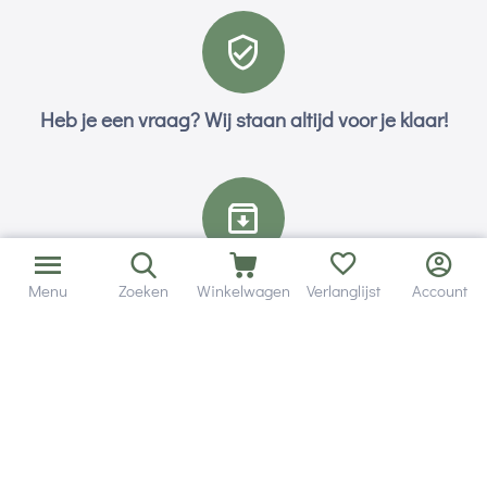
Heb je een vraag? Wij staan altijd voor je klaar!
Altijd 120 dagen retourrecht.
Menu
Zoeken
Winkelwagen
Verlanglijst
Account
Hulp en service
Contact gegevens
Hobby Gigant