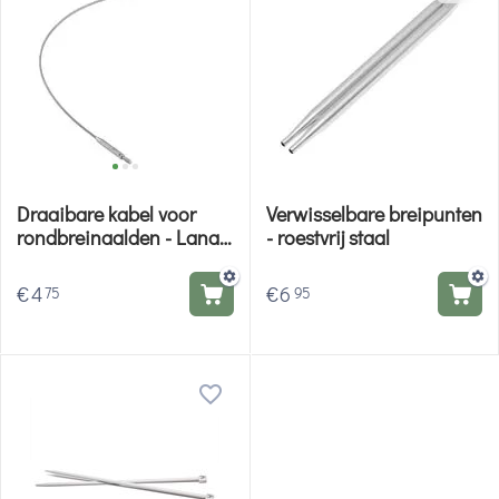
Draaibare kabel voor
Verwisselbare breipunten
rondbreinaalden - Lana
- roestvrij staal
Grossa
€
4
€
6
75
95