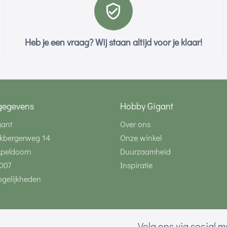
Heb je een vraag? Wij staan altijd voor je klaar!
gegevens
Hobby Gigant
gant
Over ons
kbergerweg 14
Onze winkel
Apeldoorn
Duurzaamheid
007
Inspiratie
gelijkheden
Volg ons via social 