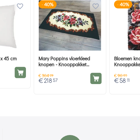
40%
40%
-
-
 x 45 cm
Mary Poppins vloerkleed
Bloemen kno
knopen - Knooppakket
Knooppakke
Smyrnalaine 3953
€
364
€
96
29
85
€
218
€
58
57
11