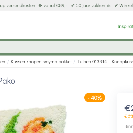
op verzendkosten BE vanaf €89,-
✔ 50 jaar vakkennis
✔ Winkel
Inspirat
ten
Kussen knopen smyrna pakket
Tulpen 013314 - Knoopkus
/
/
Pako
40%
-
€
€
3
Binn