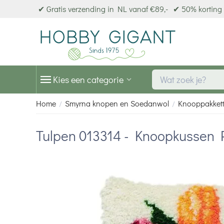
✔ Gratis verzending in NL vanaf €89,-
✔ 50% korting 
Kies een categorie
Home
Smyrna knopen en Soedanwol
Knooppakket
/
/
Tulpen 013314 - Knoopkussen 