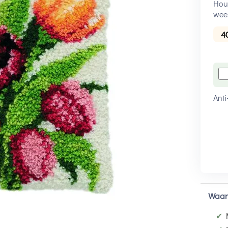
Houd
wee
4
Anti
Waar
✔