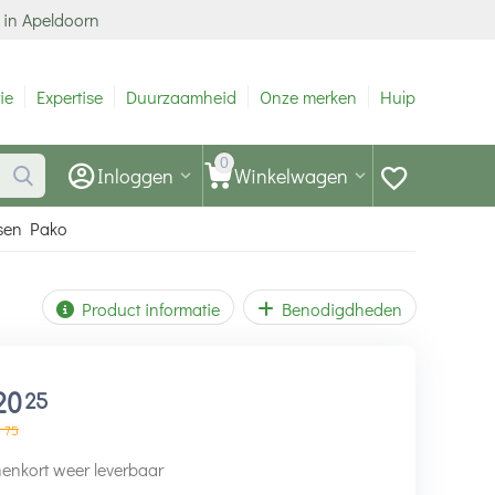
 in Apeldoorn
ie
Expertise
Duurzaamheid
Onze merken
Hulp
0
Inloggen
Winkelwagen
sen Pako
Product informatie
Benodigdheden
20
25
3
75
enkort weer leverbaar