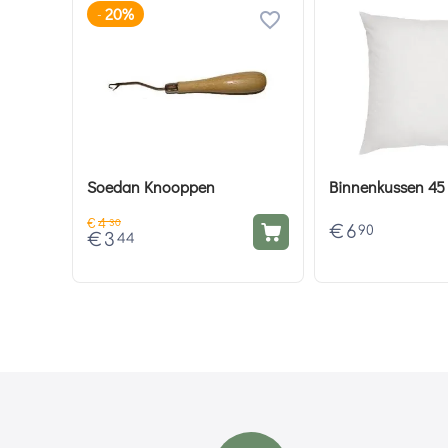
20%
-
Soedan Knooppen
Binnenkussen 45
€
4
30
€
6
90
€
3
44