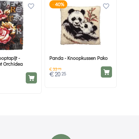
40%
-
optapijt -
Panda - Knoopkussen Pako
t Orchidea
€
33
75
€
20
25