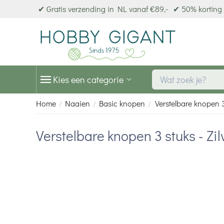
✔ Gratis verzending in NL vanaf €89,-
✔ 50% korting 
Kies een categorie
Home
Naaien
Basic knopen
Verstelbare knopen 3 
/
/
/
Verstelbare knopen 3 stuks - Zil