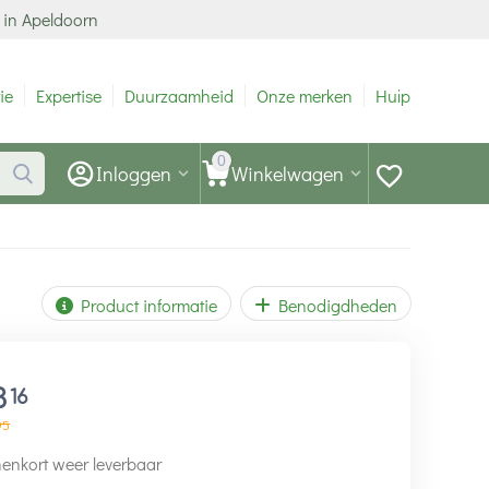
 in Apeldoorn
ie
Expertise
Duurzaamheid
Onze merken
Hulp
0
Inloggen
Winkelwagen
Product informatie
Benodigdheden
3
16
95
enkort weer leverbaar