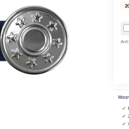
2
Anti
Waar
✔
✔
✔