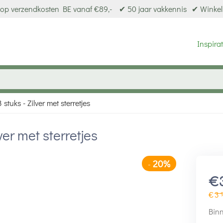
op verzendkosten BE vanaf €89,-
✔ 50 jaar vakkennis
✔ Winkel
Inspirat
stuks - Zilver met sterretjes
ver met sterretjes
20%
-
€
€
3
Binn