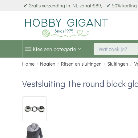
✔ Gratis verzending in NL vanaf €89,-
✔ 50% korting 
Kies een categorie
Home
Naaien
Ritsen en sluitingen
Sluitingen
V
/
/
/
/
Vestsluiting The round black g