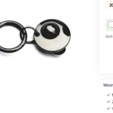
2
Anti
Waar
✔
✔
✔