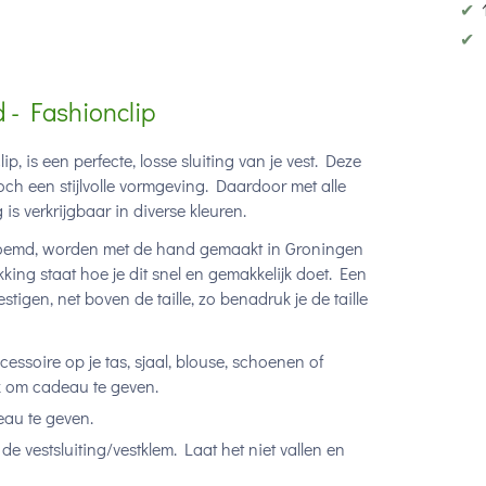
✔
✔
d - Fashionclip
, is een perfecte, losse sluiting van je vest. Deze
toch een stijlvolle vormgeving. Daardoor met alle
 is verkrijgbaar in diverse kleuren.
genoemd, worden met de hand gemaakt in Groningen
kking staat hoe je dit snel en gemakkelijk doet. Een
estigen, net boven de taille, zo benadruk je de taille
cessoire op je tas, sjaal, blouse, schoenen of
uk om cadeau te geven.
eau te geven.
e vestsluiting/vestklem. Laat het niet vallen en