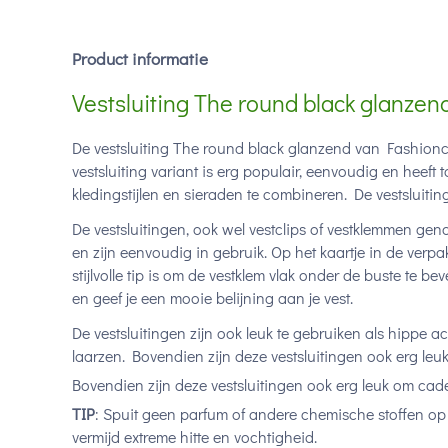
Product informatie
Vestsluiting The round black glanzen
De vestsluiting The round black glanzend van Fashionclip
vestsluiting variant is erg populair, eenvoudig en heeft 
kledingstijlen en sieraden te combineren. De vestsluiting
De vestsluitingen, ook wel vestclips of vestklemmen 
en zijn eenvoudig in gebruik. Op het kaartje in de verpa
stijlvolle tip is om de vestklem vlak onder de buste te bev
en geef je een mooie belijning aan je vest.
De vestsluitingen zijn ook leuk te gebruiken als hippe ac
laarzen. Bovendien zijn deze vestsluitingen ook erg le
Bovendien zijn deze vestsluitingen ook erg leuk om cad
TIP
: Spuit geen parfum of andere chemische stoffen op d
vermijd extreme hitte en vochtigheid.