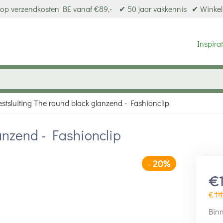
op verzendkosten BE vanaf €89,-
✔ 50 jaar vakkennis
✔ Winkel
Inspirat
estsluiting The round black glanzend - Fashionclip
lanzend - Fashionclip
20%
-
€
€
14
Binn