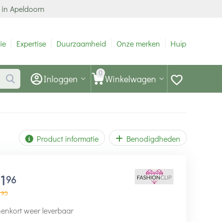
 in Apeldoorn
ie
Expertise
Duurzaamheid
Onze merken
Hulp
0
Inloggen
Winkelwagen
Product informatie
Benodigdheden
11
96
95
enkort weer leverbaar