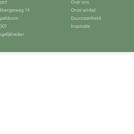
gant
Over ons
kbergerweg 14
Onze winkel
Apeldoorn
Duurzaamheid
007
Inspiratie
gelijkheden
Volg ons via social 