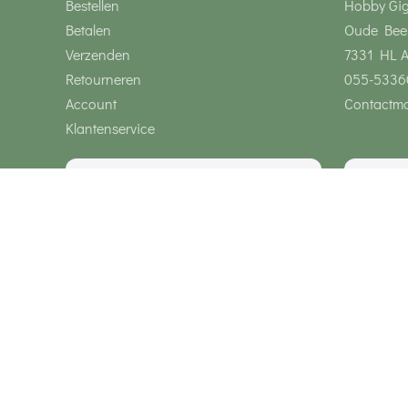
Bestellen
Hobby Gi
Betalen
Oude Bee
Verzenden
7331 HL 
Retourneren
055-5336
Account
Contactmo
Klantenservice
Wij zijn bereikbaar via
Onze klanten geven ons een