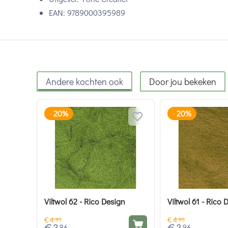
EAN: 9789000395989
Andere kochten ook
Door jou bekeken
20%
20%
-
-
Viltwol 62 - Rico Design
Viltwol 61 - Rico 
€
4
€
4
95
95
96
96