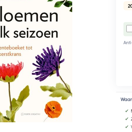
2
Anti
Waar
✔
✔
✔