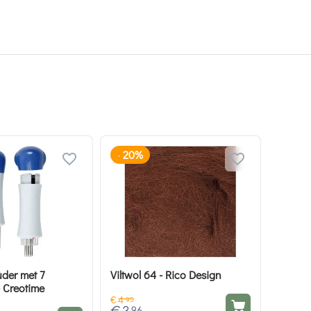
20%
-
uder met 7
Viltwol 64 - Rico Design
- Creotime
€
4
95
96