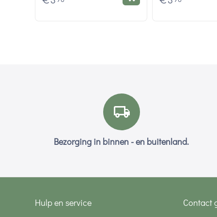
€
3
€
3
Bezorging in binnen - en buitenland.
Hulp en service
Contact 