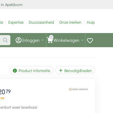
 in Apeldoorn
ie
Expertise
Duurzaamheid
Onze merken
Hulp
0
Inloggen
Winkelwagen
Product informatie
Benodigdheden
20
79
99
enkort weer leverbaar