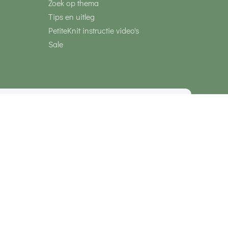
Zoek op thema
Tips en uitleg
PetiteKnit instructie video's
Sale
media
Veilig betalen met