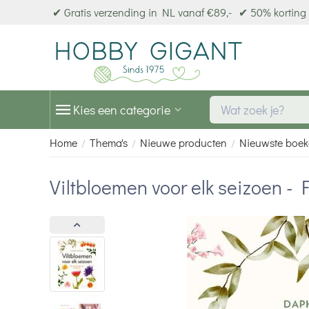
✔ Gratis verzending in NL vanaf €89,-
✔ 50% korting 
Kies een categorie
Home
Thema's
Nieuwe producten
Nieuwste boe
/
/
/
Viltbloemen voor elk seizoen - F