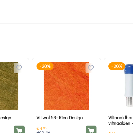
20%
20%
-
-
Design
Viltwol 53- Rico Design
Viltnaaldho
viltnaalden 
€
4
95
96