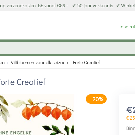
op verzendkosten BE vanaf €89,-
✔ 50 jaar vakkennis
✔ Winkel
Inspirat
ken
Viltbloemen voor elk seizoen - Forte Creatief
/
orte Creatief
20%
-
€
€
25
Binn