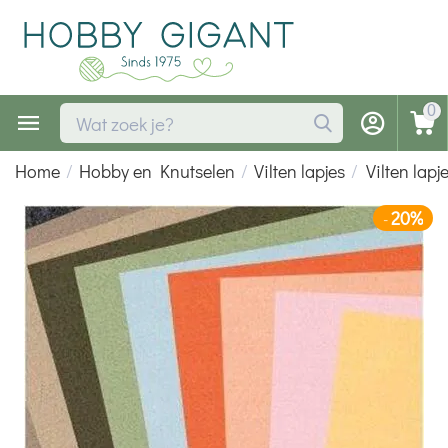
0
Home
/
Hobby en Knutselen
/
Vilten lapjes
/
Vilten lapj
20%
-