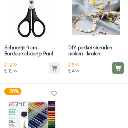
Schaartje 9 cm -
DIY-pakket sieraden
Borduurschaartje Paul
maken - kralen
armbandjes
€
12
€
5
50
00
€
10
€
4
00
00
20%
-