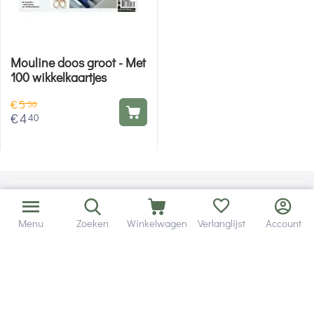
Mouline doos groot - Met
100 wikkelkaartjes
€
5
50
€
4
40
Menu
Zoeken
Winkelwagen
Verlanglijst
Account
Bezorging in binnen - en buitenland.