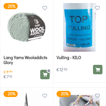
20%
-
Lang Yarns Wooladdicts
Vulling - KILO
Glory
€
12
50
€
8
95
€
7
16
20%
20%
-
-