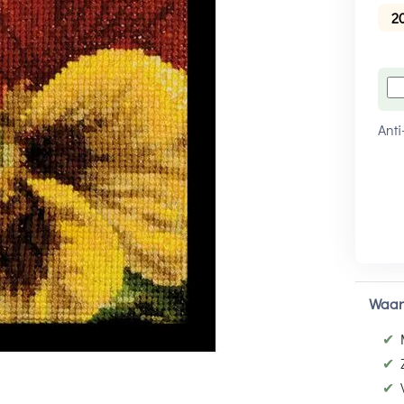
2
Anti
Waar
✔
✔
✔