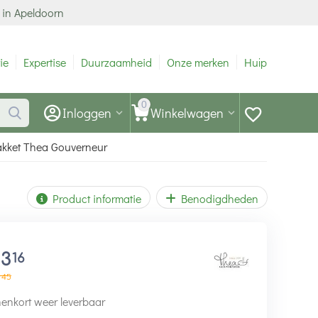
 in Apeldoorn
ie
Expertise
Duurzaamheid
Onze merken
Hulp
0
Inloggen
Winkelwagen
pakket Thea Gouverneur
Product informatie
Benodigdheden
13
16
45
enkort weer leverbaar