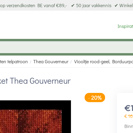
op verzendkosten BE vanaf €89,-
✔ 50 jaar vakkennis
✔ Winkel
Inspirat
ten telpatroon
Thea Gouverneur
Viooltje rood-geel, Borduur
/
/
ket Thea Gouverneur
20%
-
€
€
16
Binn