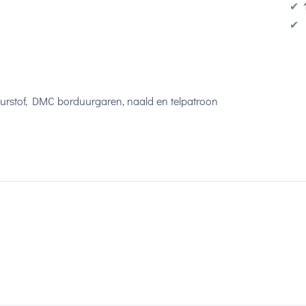
✔
✔
duurstof, DMC borduurgaren, naald en telpatroon