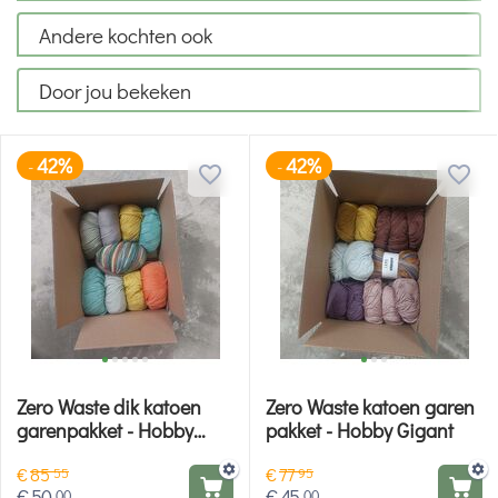
Andere kochten ook
Door jou bekeken
42%
42%
-
-
Zero Waste dik katoen
Zero Waste katoen garen
garenpakket - Hobby
pakket - Hobby Gigant
Gigant
€
85
€
77
55
95
€
50
€
45
00
00