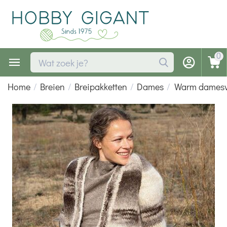
0
Home
/
Breien
/
Breipakketten
/
Dames
/
Warm damesve