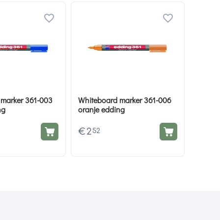
 marker 361-003
Whiteboard marker 361-006
ng
oranje edding
€
2
52