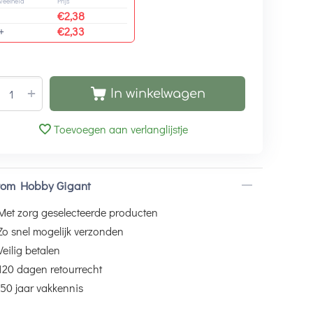
veelheid
Prijs
€
2,38
+
€
2,33
+
In winkelwagen
Toevoegen aan verlanglijstje
om Hobby Gigant
Met zorg geselecteerde producten
Zo snel mogelijk verzonden
Veilig betalen
120 dagen retourrecht
50 jaar vakkennis