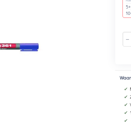
Hoe
5+
10
−
Waar
✔
✔
✔
✔
✔