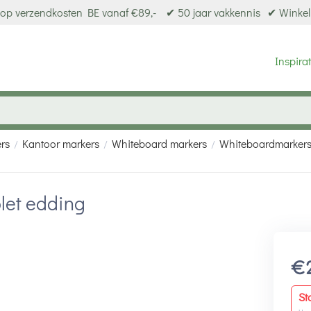
op verzendkosten BE vanaf €89,-
✔ 50 jaar vakkennis
✔ Winkel
Inspirat
ers
Kantoor markers
Whiteboard markers
Whiteboardmarkers
/
/
/
let edding
€
St