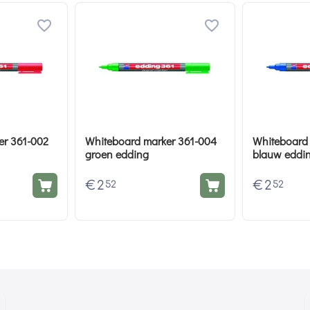
er 361-002
Whiteboard marker 361-004
Whiteboard
groen edding
blauw eddi
€
2
€
2
52
52