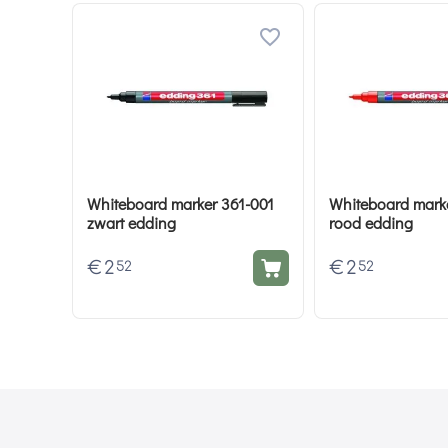
Whiteboard marker 361-001
Whiteboard mark
zwart edding
rood edding
€
2
€
2
52
52