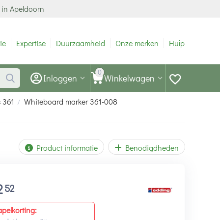
 in Apeldoorn
ie
Expertise
Duurzaamheid
Onze merken
Hulp
0
Inloggen
Winkelwagen
 361
Whiteboard marker 361-008
/
Product informatie
Benodigdheden
2
52
apelkorting: