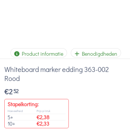
Product informatie
Benodigdheden
Whiteboard marker edding 363-002
Rood
€
2
52
Stapelkorting:
Hoeveelheid
Prijs p/stuk
5+
€
2,38
10+
€
2,33