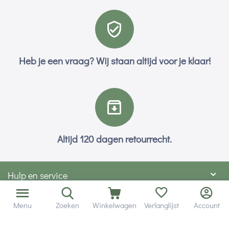
Heb je een vraag? Wij staan altijd voor je klaar!
Altijd 120 dagen retourrecht.
Hulp en service
Contact gegevens
Menu
Zoeken
Winkelwagen
Verlanglijst
Account