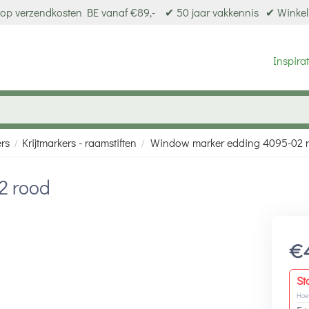
op verzendkosten BE vanaf €89,-
✔ 50 jaar vakkennis
✔ Winkel
Inspirat
ers
Krijtmarkers - raamstiften
Window marker edding 4095-02 
/
/
2 rood
€
St
Hoe