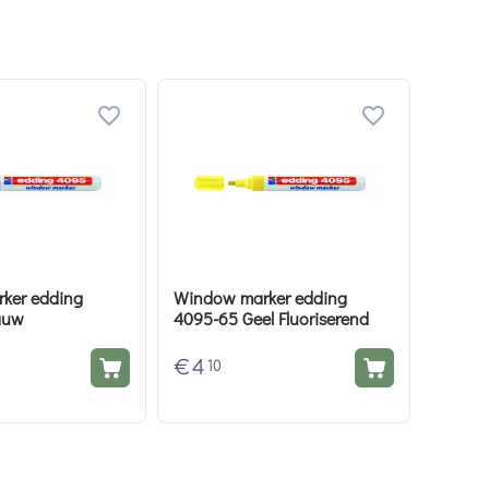
ker edding
Window marker edding
auw
4095-65 Geel Fluoriserend
€
4
10