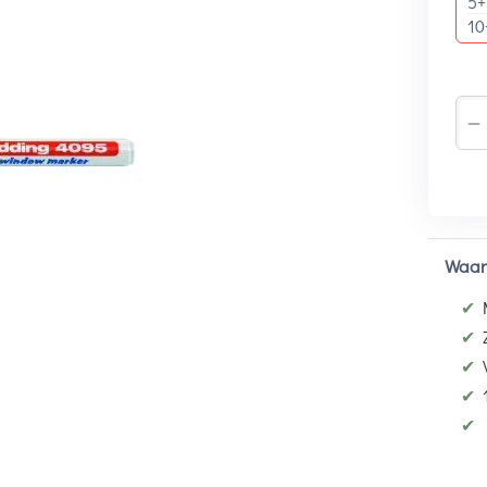
5+
10
−
Waar
✔
✔
✔
✔
✔