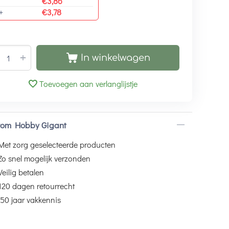
€
3,86
+
€
3,78
+
In winkelwagen
Toevoegen aan verlanglijstje
om Hobby Gigant
Met zorg geselecteerde producten
Zo snel mogelijk verzonden
Veilig betalen
120 dagen retourrecht
50 jaar vakkennis