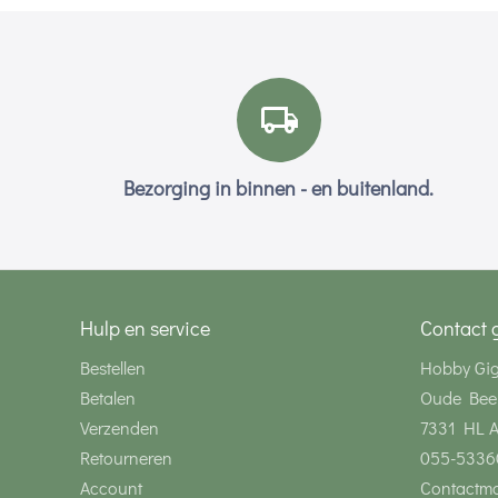
Bezorging in binnen - en buitenland.
Hulp en service
Contact 
Bestellen
Hobby Gi
Betalen
Oude Bee
Verzenden
7331 HL 
Retourneren
055-5336
Account
Contactmo