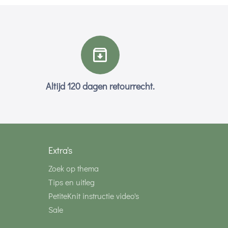
Altijd 120 dagen retourrecht.
Extra's
Zoek op thema
Tips en uitleg
PetiteKnit instructie video's
Sale