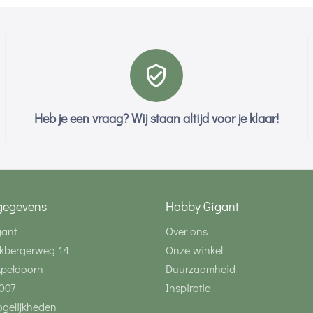
Heb je een vraag? Wij staan altijd voor je klaar!
gegevens
Hobby Gigant
gant
Over ons
kbergerweg 14
Onze winkel
Apeldoorn
Duurzaamheid
007
Inspiratie
gelijkheden