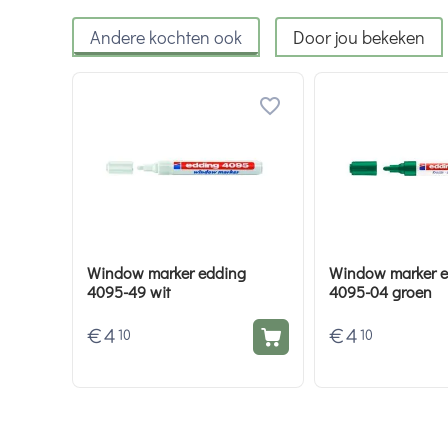
Andere kochten ook
Door jou bekeken
Window marker edding
Window marker 
4095-49 wit
4095-04 groen
€
4
€
4
10
10