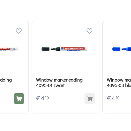
edding
Window marker edding
Window mar
4095-01 zwart
4095-03 bl
€
4
€
4
10
10