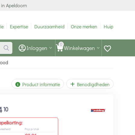
 in Apeldoorn
ie
Expertise
Duurzaamheid
Onze merken
Hulp
0
Inloggen
Winkelwagen
rood
Product informatie
Benodigdheden
4
10
apelkorting:
veelheid
Prijs p/stuk