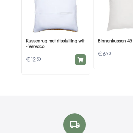
Kussenrug met ritssluiting wit
Binnenkussen 45
- Vervaco
€
6
90
€
12
50