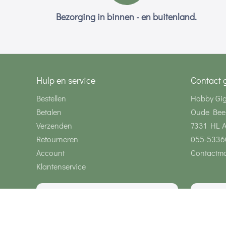
Bezorging in binnen - en buitenland.
Hulp en service
Contact 
Bestellen
Hobby Gi
Betalen
Oude Bee
Verzenden
7331 HL 
Retourneren
055-5336
Account
Contactmo
Klantenservice
Wij zijn bereikbaar via