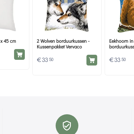
 x 45 cm
2 Wolven borduurkussen -
Eekhoorn in
Kussenpakket Vervaco
borduurkuss
borduurpak
€
33
€
33
50
50