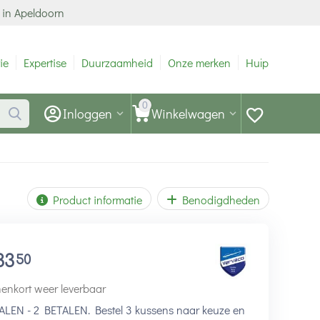
 in Apeldoorn
ie
Expertise
Duurzaamheid
Onze merken
Hulp
0
Inloggen
Winkelwagen
Product informatie
Benodigdheden
33
50
enkort weer leverbaar
ALEN - 2 BETALEN. Bestel 3 kussens naar keuze en