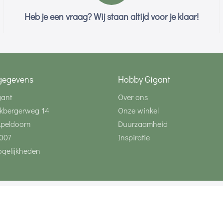
Heb je een vraag? Wij staan altijd voor je klaar!
gegevens
Hobby Gigant
gant
Over ons
kbergerweg 14
Onze winkel
Apeldoorn
Duurzaamheid
007
Inspiratie
gelijkheden
Volg ons via social 