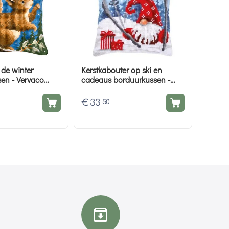
 de winter
Kerstkabouter op ski en
en - Vervaco
cadeaus borduurkussen -
ket
Vervaco borduurpakket
€
33
50