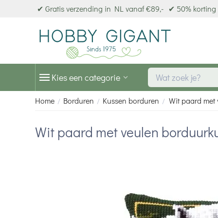
✔ Gratis verzending in NL vanaf €89,-
✔ 50% korting 
Kies een categorie
Home
Borduren
Kussen borduren
Wit paard met
/
/
/
Wit paard met veulen borduurk