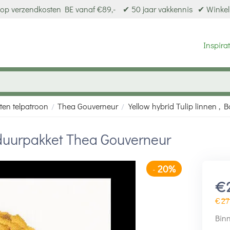
op verzendkosten BE vanaf €89,-
✔ 50 jaar vakkennis
✔ Winkel
Inspirat
ten telpatroon
Thea Gouverneur
Yellow hybrid Tulip linnen ,
/
/
orduurpakket Thea Gouverneur
20%
-
€
€
27
Binn