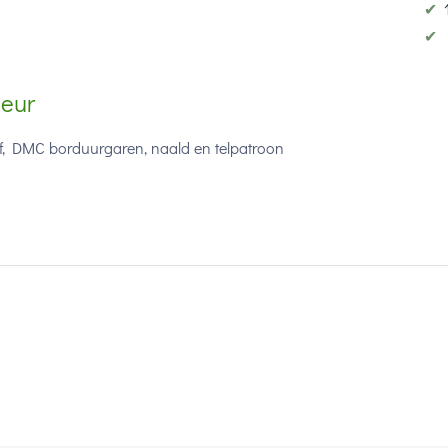
✔
✔
neur
tof, DMC borduurgaren, naald en telpatroon