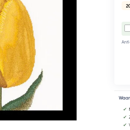
2
Anti
Waar
✔
✔
✔