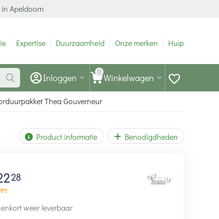
 in Apeldoorn
ie
Expertise
Duurzaamheid
Onze merken
Hulp
0
Inloggen
Winkelwagen
 Borduurpakket Thea Gouverneur
Product informatie
Benodigdheden
22
28
85
enkort weer leverbaar