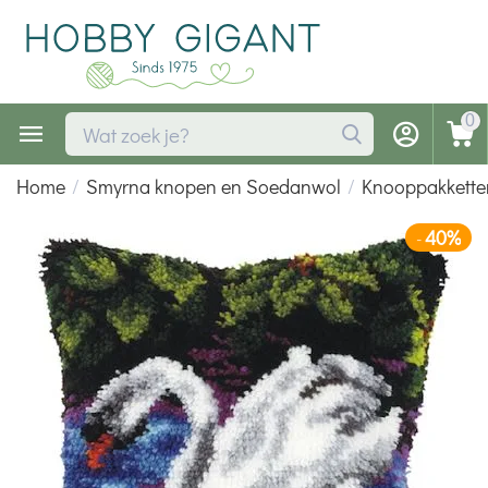
0
Home
/
Smyrna knopen en Soedanwol
/
Knooppakkette
40%
-