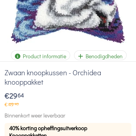
Product informatie
Benodigdheden
Zwaan knoopkussen - Orchidea
knooppakket
€
29
64
€
49
40
Binnenkort weer leverbaar
40% korting opheffingsuitverkoop
Knooppakketten