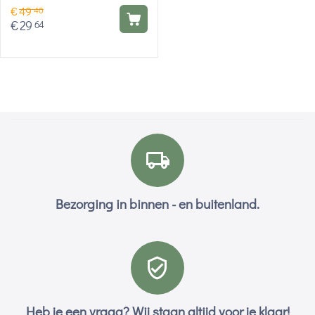
€
49
40
€
29
64
Bezorging in binnen - en buitenland.
Heb je een vraag? Wij staan altijd voor je klaar!