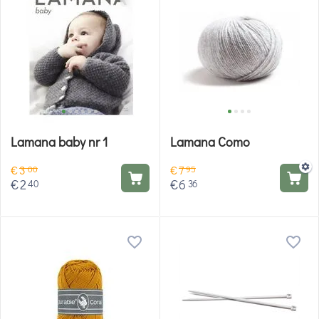
Lamana baby nr 1
Lamana Como
€
3
€
7
00
95
€
2
€
6
40
36