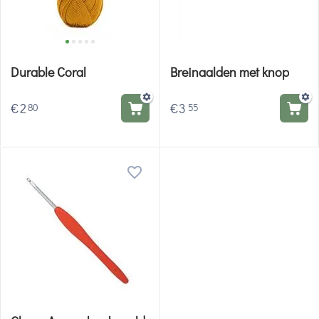
Durable Coral
Breinaalden met knop
€
2
€
3
80
55