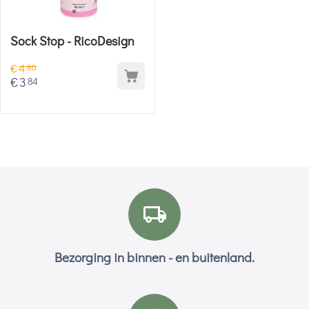
Sock Stop - RicoDesign
€
4
80
€
3
84
Bezorging in binnen - en buitenland.