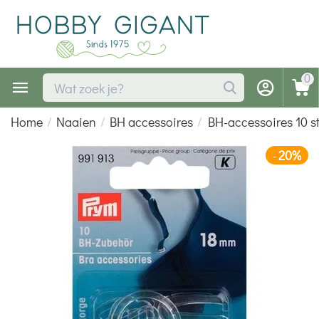
0
Home
/
Naaien
/
BH accessoires
/
BH-accessoires 10 s
20%
-