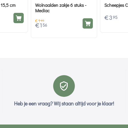
 15,5 cm
Wolnaalden zakje 6 stuks -
Scheepjes C
Mediac
€
3
95
€
1
95
€
1
56
Heb je een vraag? Wij staan altijd voor je klaar!