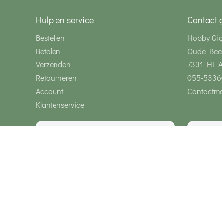
Hulp en service
Contact 
Bestellen
Hobby Gi
Betalen
Oude Bee
Verzenden
7331 HL 
Retourneren
055-5336
Account
Contactmo
Klantenservice
Wij zijn bereikbaar via
Onze klanten geven ons een