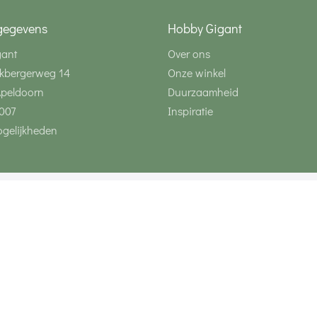
gegevens
Hobby Gigant
gant
Over ons
kbergerweg 14
Onze winkel
Apeldoorn
Duurzaamheid
007
Inspiratie
gelijkheden
Volg ons via social 