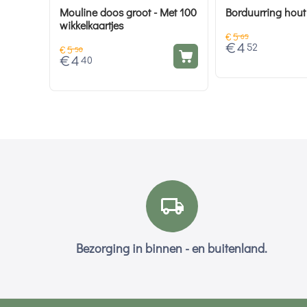
Mouline doos groot - Met 100
Borduurring hout
wikkelkaartjes
€
5
65
€
4
52
€
5
50
€
4
40
Bezorging in binnen - en buitenland.