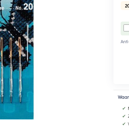
2
Anti
Waar
✔
✔
✔