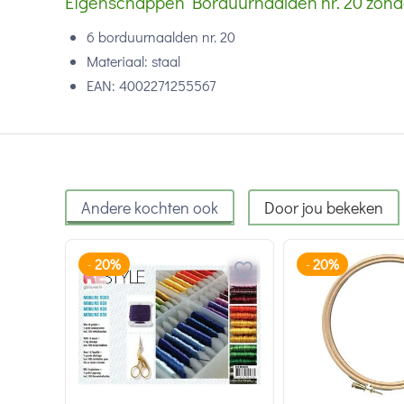
Eigenschappen Borduurnaalden nr. 20 zonde
6 borduurnaalden nr. 20
Materiaal: staal
EAN:
4002271255567
Andere kochten ook
Door jou bekeken
20%
20%
-
-