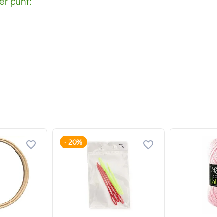
r punt:
20%
-