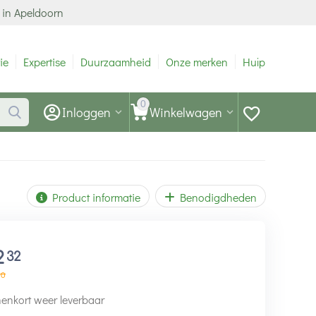
 in Apeldoorn
ie
Expertise
Duurzaamheid
Onze merken
Hulp
0
Inloggen
Winkelwagen
Product informatie
Benodigdheden
2
32
90
enkort weer leverbaar