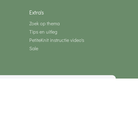
Extra's
Zoek op thema
Tips en uitleg
PetiteKnit instructie video's
Sale
media
Veilig betalen met