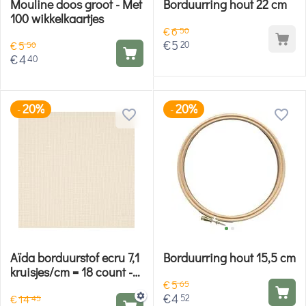
Mouline doos groot - Met
Borduurring hout 22 cm
100 wikkelkaartjes
€
6
50
€
5
20
€
5
50
€
4
40
20%
20%
-
-
Aïda borduurstof ecru 7,1
Borduurring hout 15,5 cm
kruisjes/cm = 18 count -
€
5
180 cm breed
65
€
4
52
€
14
45