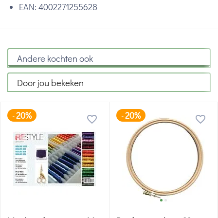
EAN:
4002271255628
Andere kochten ook
Door jou bekeken
20%
20%
-
-