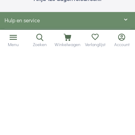
Hulp en service
Contact gegevens
Menu
Zoeken
Winkelwagen
Verlanglijst
Account
Hobby Gigant
Extra's
Wij zijn bereikbaar via
Volg ons via social media