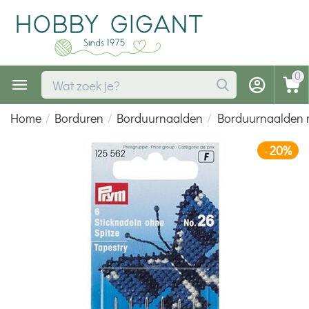
0
Home
/
Borduren
/
Borduurnaalden
/
Borduurnaalden n
20%
-