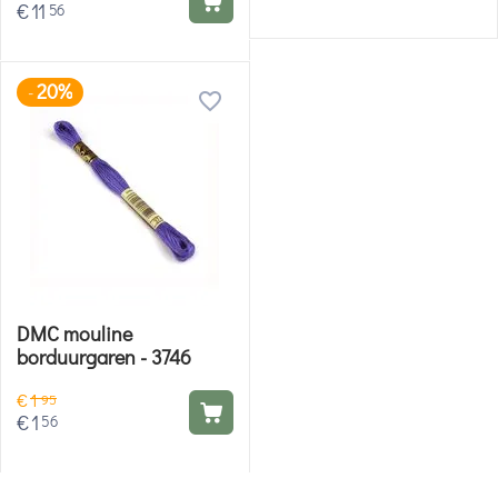
€
11
56
20%
-
DMC mouline
borduurgaren - 3746
€
1
95
€
1
56