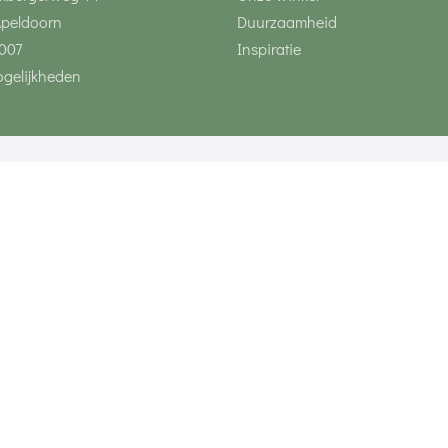
Apeldoorn
Duurzaamheid
007
Inspiratie
gelijkheden
Volg ons via social 