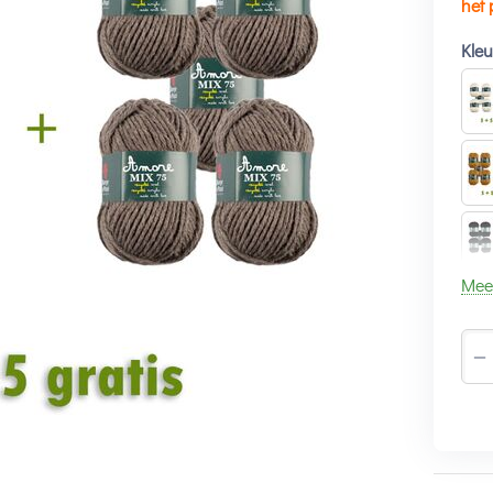
het 
Kle
Mee
−