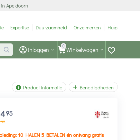
 in Apeldoorn
ie
Expertise
Duurzaamheid
Onze merken
Hulp
0
Inloggen
Winkelwagen
Product informatie
Benodigdheden
14
95
95
bieding: 10 HALEN 5 BETALEN én ontvang gratis