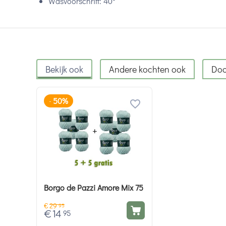
Wasvoorschrift: 40°
Bekijk ook
Andere kochten ook
Doo
50%
-
Borgo de Pazzi Amore Mix 75
€
29
95
€
14
95