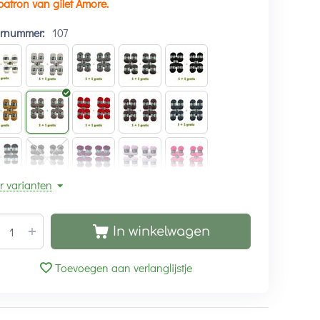
patron van gilet Amore.
urnummer:
107
r varianten
+
In winkelwagen
Toevoegen aan verlanglijstje