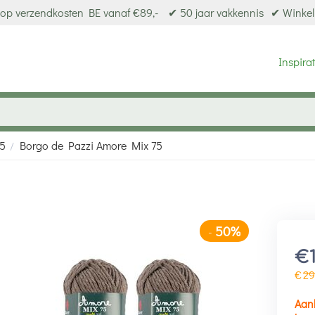
op verzendkosten BE vanaf €89,-
✔ 50 jaar vakkennis
✔ Winkel
Inspirat
75
Borgo de Pazzi Amore Mix 75
/
50%
-
€
€
29
Aan