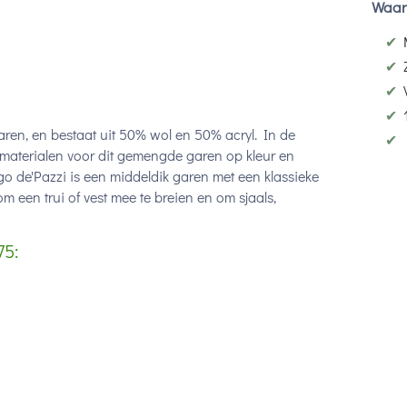
Waar
✔
✔
✔
✔
ren, en bestaat uit 50% wol en 50% acryl. In de
✔
 materialen voor dit gemengde garen op kleur en
go de'Pazzi is een middeldik garen met een klassieke
om een trui of vest mee te breien en om sjaals,
75: