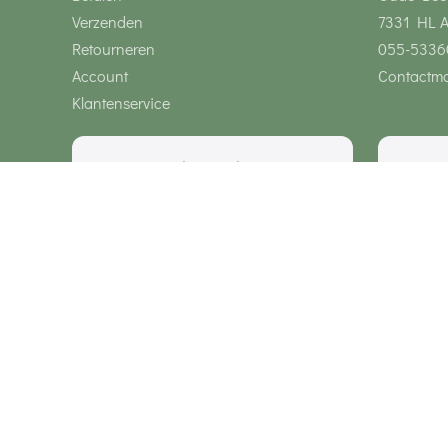
Verzenden
7331 HL 
Retourneren
055-5336
Account
Contactmo
Klantenservice
Wij zijn bereikbaar via
Onze klanten geven ons een