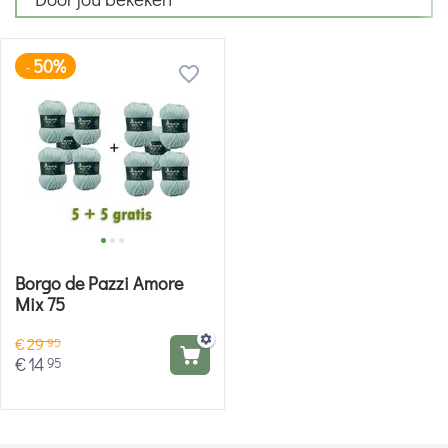
50%
-
Borgo de Pazzi Amore
Mix 75
€
29
95
€
14
95