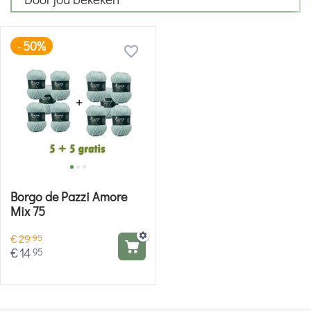
50%
-
Borgo de Pazzi Amore
Mix 75
€
29
95
€
14
95