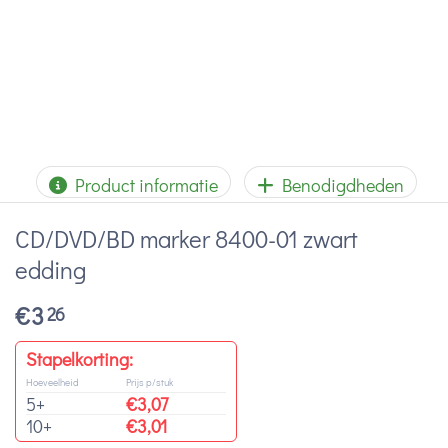
Product informatie
Benodigdheden
CD/DVD/BD marker 8400-01 zwart
edding
€
3
26
Stapelkorting:
Hoeveelheid
Prijs p/stuk
5+
€
3,07
10+
€
3,01