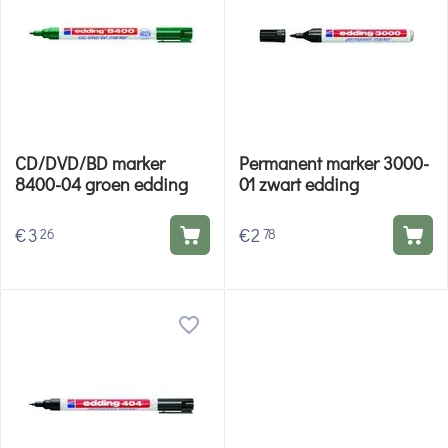
CD/DVD/BD marker
Permanent marker 3000-
8400-04 groen edding
01 zwart edding
€
3
€
2
26
78