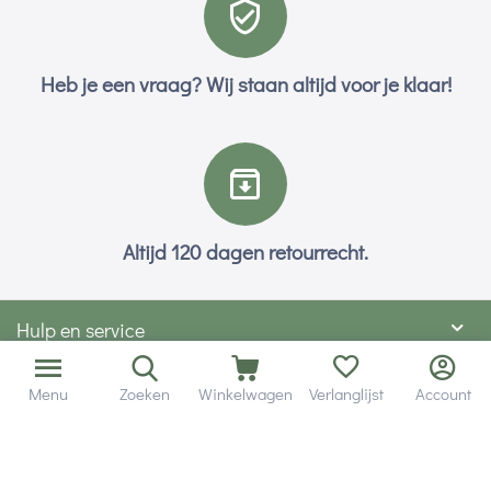
Heb je een vraag? Wij staan altijd voor je klaar!
Altijd 120 dagen retourrecht.
Hulp en service
Contact gegevens
Menu
Zoeken
Winkelwagen
Verlanglijst
Account
Hobby Gigant