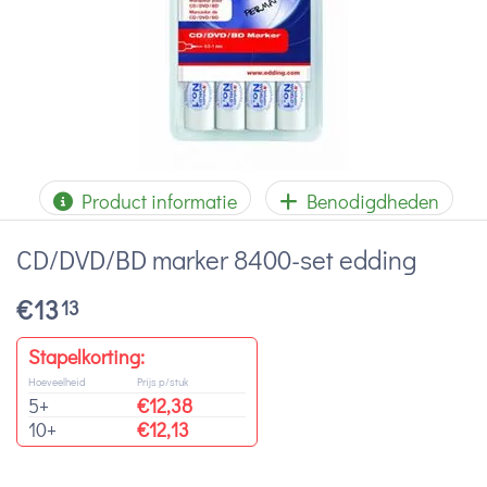
Product informatie
Benodigdheden
CD/DVD/BD marker 8400-set edding
€
13
13
Stapelkorting:
Hoeveelheid
Prijs p/stuk
5+
€
12,38
10+
€
12,13