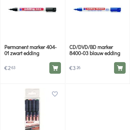
Permanent marker 404-
CD/DVD/BD marker
01 zwart edding
8400-03 blauw edding
€
2
€
3
63
26