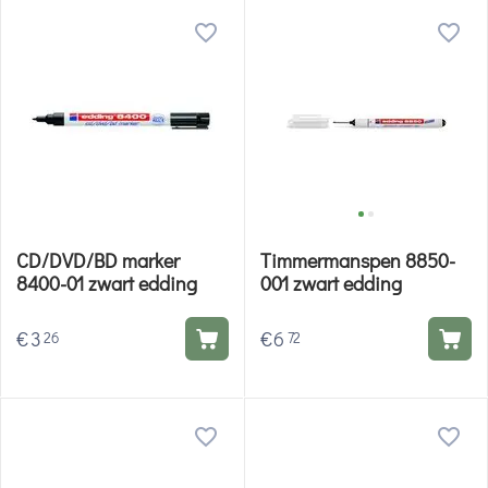
CD/DVD/BD marker
Timmermanspen 8850-
8400-01 zwart edding
001 zwart edding
€
3
€
6
26
72