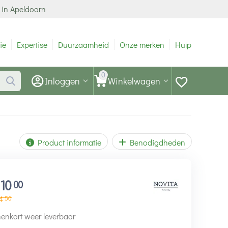
 in Apeldoorn
ie
Expertise
Duurzaamheid
Onze merken
Hulp
0
Inloggen
Winkelwagen
Product informatie
Benodigdheden
110
00
4
50
enkort weer leverbaar