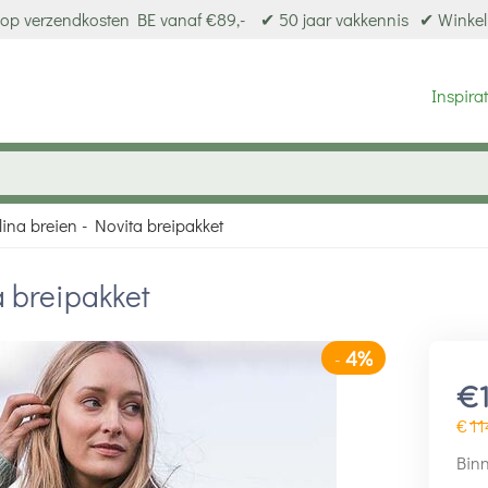
op verzendkosten BE vanaf €89,-
✔ 50 jaar vakkennis
✔ Winkel
Inspirat
ina breien - Novita breipakket
a breipakket
4%
-
€
€
11
Binn