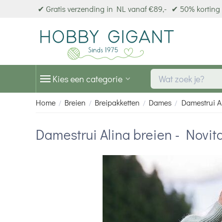
✔ Gratis verzending in NL vanaf €89,-
✔ 50% korting 
Kies een categorie
Home
Breien
Breipakketten
Dames
Damestrui Al
/
/
/
/
Damestrui Alina breien - Novit