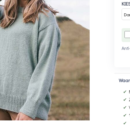
KIE
Anti
Waar
✔
✔
✔
✔
✔