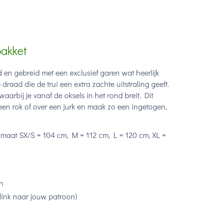
pakket
d en gebreid met een exclusief garen wat heerlijk
 draad die de trui een extra zachte uitstraling geeft.
arbij je vanaf de oksels in het rond breit. Dit
een rok of over een jurk en maak zo een ingetogen,
k maat SX/S = 104 cm, M = 112 cm, L = 120 cm, XL =
h
link naar jouw patroon)