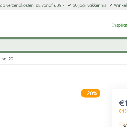
op verzendkosten BE vanaf €89,-
✔ 50 jaar vakkennis
✔ Winkel
Inspirat
 no. 20
20%
-
€
€
13
2