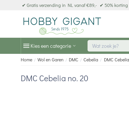
✔ Gratis verzending in NL vanaf €89,-
✔ 50% korting 
Kies een categorie
Home
Wol en Garen
DMC
Cebelia
DMC Cebelia
/
/
/
/
DMC Cebelia no. 20