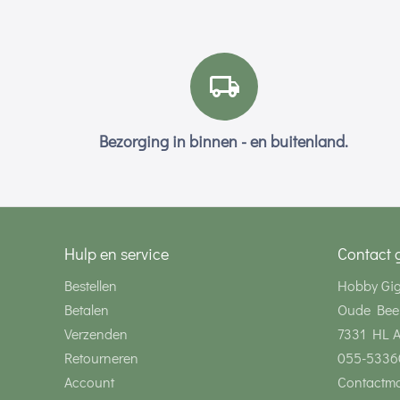
Bezorging in binnen - en buitenland.
Hulp en service
Contact 
Bestellen
Hobby Gi
Betalen
Oude Bee
Verzenden
7331 HL 
Retourneren
055-5336
Account
Contactmo