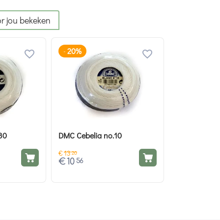
r jou bekeken
20%
-
30
DMC Cebelia no.10
€
13
20
€
10
56