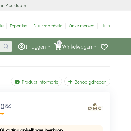
 in Apeldoorn
ie
Expertise
Duurzaamheid
Onze merken
Hulp
0
Inloggen
Winkelwagen
Product informatie
Benodigdheden
10
56
20
0% korting opheffingsuitverkoop