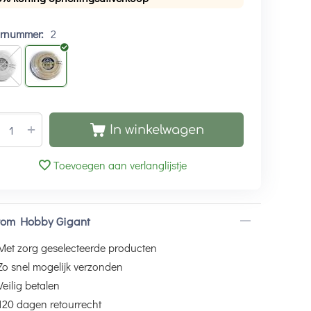
urnummer:
2
+
In winkelwagen
Toevoegen aan verlanglijstje
om Hobby Gigant
Met zorg geselecteerde producten
Zo snel mogelijk verzonden
Veilig betalen
120 dagen retourrecht