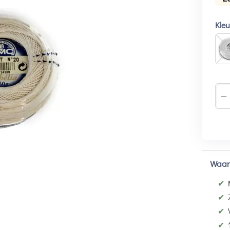
Kle
−
Waar
✔
✔
✔
✔