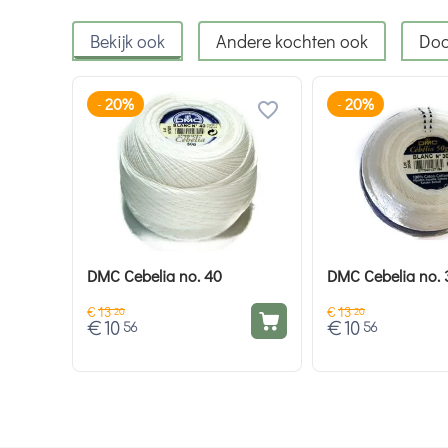
Bekijk ook
Andere kochten ook
Doo
20%
20%
-
-
DMC Cebelia no. 40
DMC Cebelia no. 
€
13
€
13
20
20
€
10
€
10
56
56