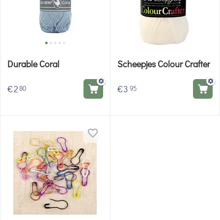
Durable Coral
Scheepjes Colour Crafter
€
2
€
3
80
95