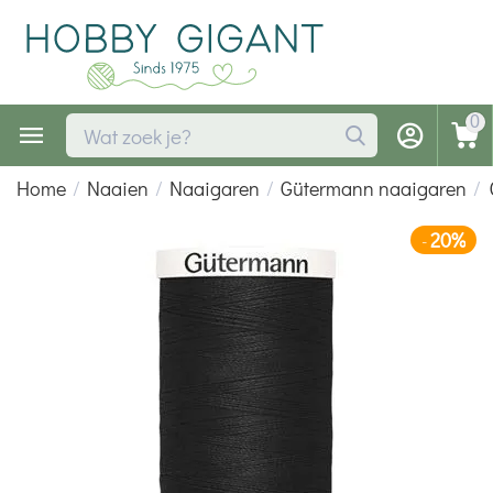
0
Home
/
Naaien
/
Naaigaren
/
Gütermann naaigaren
/
20%
-