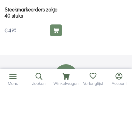
Steekmarkeerders zakje
40 stuks
€
4
95
Menu
Zoeken
Winkelwagen
Verlanglijst
Account
Bezorging in binnen - en buitenland.