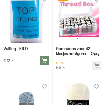
Vulling - KILO
Garendoos voor 42
klosjes naaigaren - Opry
€
12
50
€
7
95
€
6
36