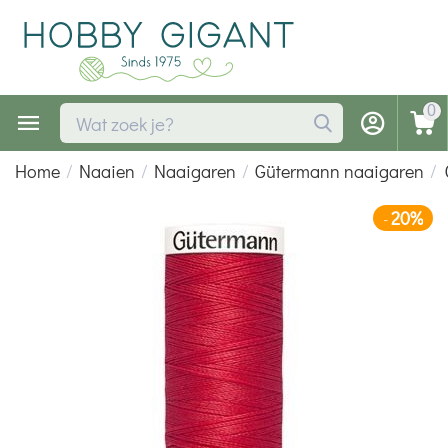
0
Home
/
Naaien
/
Naaigaren
/
Gütermann naaigaren
/
20%
-