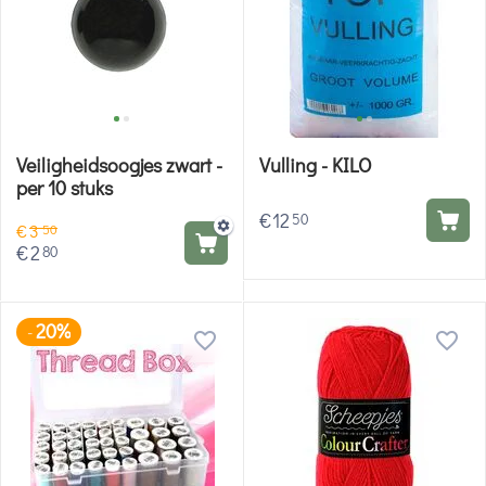
Veiligheidsoogjes zwart -
Vulling - KILO
per 10 stuks
€
12
50
€
3
50
€
2
80
20%
-