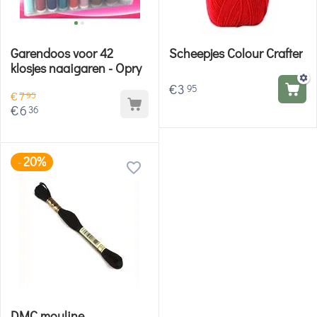
Garendoos voor 42
Scheepjes Colour Crafter
klosjes naaigaren - Opry
€
3
95
€
7
95
€
6
36
20%
-
DMC mouline