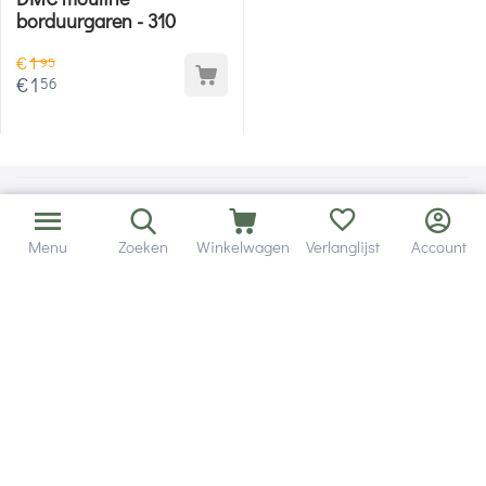
borduurgaren - 310
€
1
95
€
1
56
Menu
Zoeken
Winkelwagen
Verlanglijst
Account
Bezorging in binnen - en buitenland.
Heb je een vraag? Wij staan altijd voor je klaar!