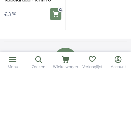
€
3
50
Menu
Zoeken
Winkelwagen
Verlanglijst
Account
Bezorging in binnen - en buitenland.
Heb je een vraag? Wij staan altijd voor je klaar!