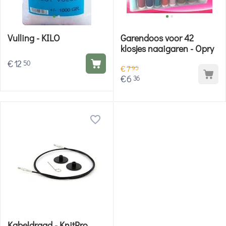
Vulling - KILO
Garendoos voor 42
klosjes naaigaren - Opry
€
12
50
€
7
95
€
6
36
Kabeldraad - KnitPro