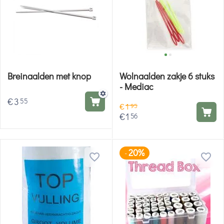
Breinaalden met knop
Wolnaalden zakje 6 stuks
- Mediac
€
3
55
€
1
95
€
1
56
20%
-