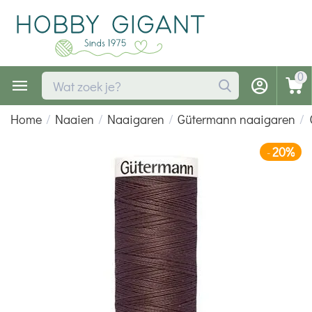
0
Home
/
Naaien
/
Naaigaren
/
Gütermann naaigaren
/
20%
-