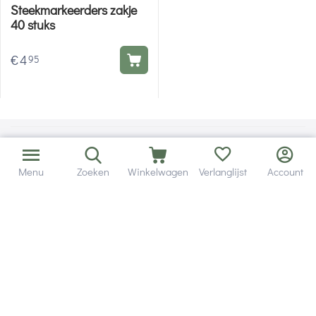
Steekmarkeerders zakje
40 stuks
€
4
95
Menu
Zoeken
Winkelwagen
Verlanglijst
Account
Bezorging in binnen - en buitenland.