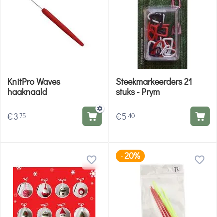
KnitPro Waves
Steekmarkeerders 21
haaknaald
stuks - Prym
€
3
€
5
75
40
20%
-