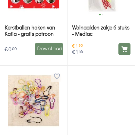
Kerstballen haken van
Wolnaalden zakje 6 stuks
Katia - gratis patroon
- Mediac
€
1
95
€
0
00
Download
€
1
56