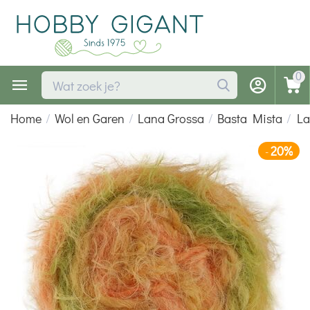
0
Home
/
Wol en Garen
/
Lana Grossa
/
Basta Mista
/
La
20%
-