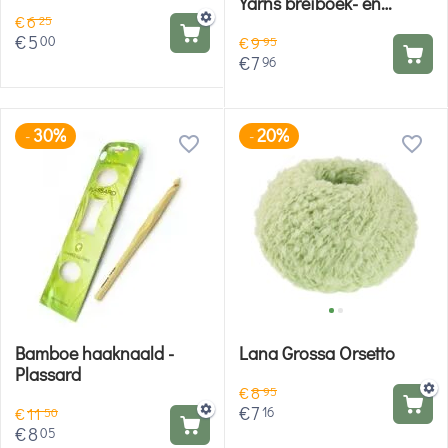
Yarns breiboek- en
€
6
haakboek
25
€
5
00
€
9
95
€
7
96
30%
20%
-
-
Bamboe haaknaald -
Lana Grossa Orsetto
Plassard
€
8
95
€
7
16
€
11
50
€
8
05