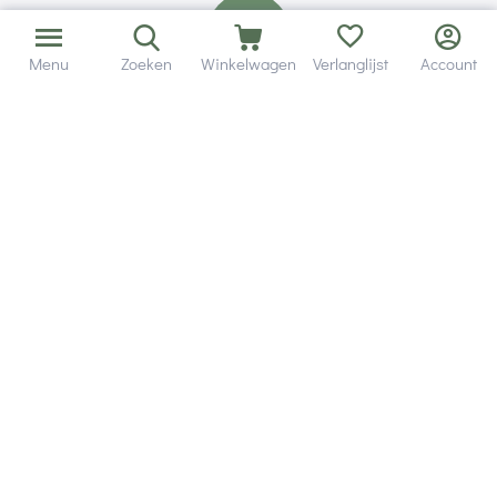
Menu
Zoeken
Winkelwagen
Verlanglijst
Account
Bezorging in binnen - en buitenland.
Heb je een vraag? Wij staan altijd voor je klaar!
Altijd 120 dagen retourrecht.