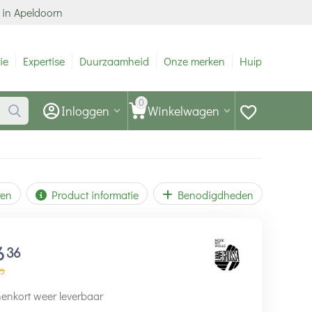
 in Apeldoorn
ie
Expertise
Duurzaamheid
Onze merken
Hulp
0
Inloggen
Winkelwagen
ren
Product informatie
Benodigdheden
6
36
5
enkort weer leverbaar