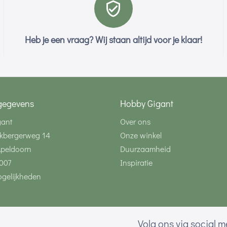
Heb je een vraag? Wij staan altijd voor je klaar!
gegevens
Hobby Gigant
gant
Over ons
kbergerweg 14
Onze winkel
Apeldoorn
Duurzaamheid
007
Inspiratie
gelijkheden
Volg ons via social 