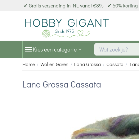
✔ Gratis verzending in NL vanaf €89,-
✔ 50% korting 
Kies een categorie
Home
Wol en Garen
Lana Grossa
Cassata
Lan
/
/
/
/
Lana Grossa Cassata