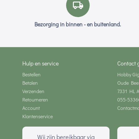
Bezorging in binnen - en buitenland.
Hulp en service
Contact 
Bestellen
Hobby Gi
Betalen
Oude Bee
Verzenden
7331 HL 
Retourneren
055-5336
Account
Contactmo
Klantenservice
Wij zijn bereikbaar via