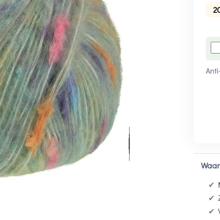
2
Anti
Waar
✔
✔
✔