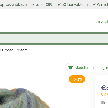
op verzendkosten BE vanaf €89,-
✔ 50 jaar vakkennis
✔ Winkel
Inspirat
a Grossa Cassata
20%
-
Modellen met dit ga
€
€
7
9
Binn