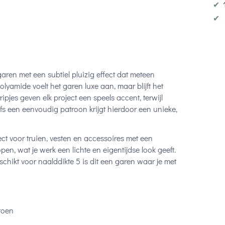
✔
✔
aren met een subtiel pluizig effect dat meteen
yamide voelt het garen luxe aan, maar blijft het
ipjes geven elk project een speels accent, terwijl
lfs een eenvoudig patroon krijgt hierdoor een unieke,
ect voor truien, vesten en accessoires met een
en, wat je werk een lichte en eigentijdse look geeft.
chikt voor naalddikte 5 is dit een garen waar je met
toen