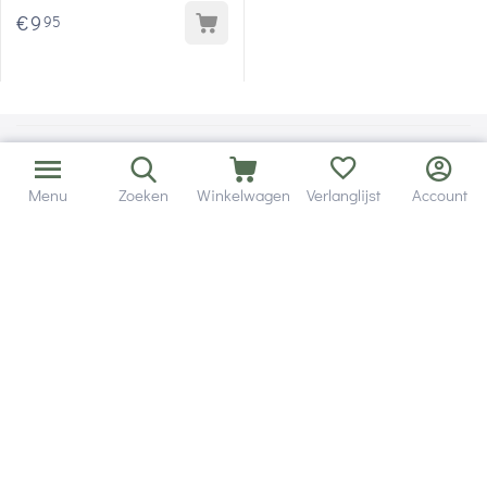
€
9
95
Menu
Zoeken
Winkelwagen
Verlanglijst
Account
Bezorging in binnen - en buitenland.
Heb je een vraag? Wij staan altijd voor je klaar!