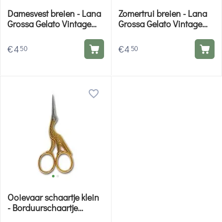
Damesvest breien - Lana
Zomertrui breien - Lana
Grossa Gelato Vintage
Grossa Gelato Vintage
breipatroon
breipatroon
€
4
€
4
50
50
Ooievaar schaartje klein
- Borduurschaartje
Hemline