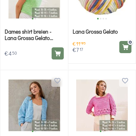
Dames shirt breien -
Lana Grossa Gelato
Lana Grossa Gelato
€
11
Vintage breipatroon
95
€
7
17
€
4
50