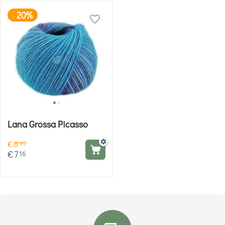
20%
-
Lana Grossa Picasso
€
8
95
€
7
16