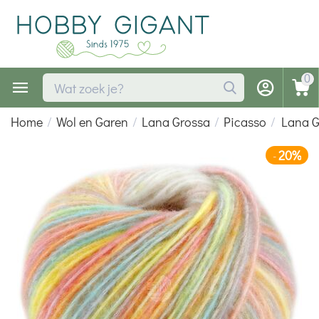
0
Home
/
Wol en Garen
/
Lana Grossa
/
Picasso
/
Lana G
20%
-