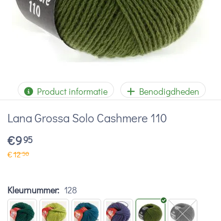
Product informatie
Benodigdheden
Lana Grossa Solo Cashmere 110
€
9
95
€
12
50
Kleurnummer:
128