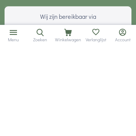
Wij zijn bereikbaar via
Menu
Zoeken
Winkelwagen
Verlanglijst
Account
Volg ons via social media
Onze klanten geven ons een
Veilig betalen met
© 2001 - 2026 Hobby Gigant.