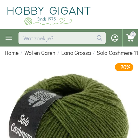
0
Home
/
Wol en Garen
/
Lana Grossa
/
Solo Cashmere 1
20%
-