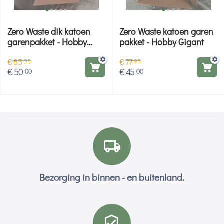
Zero Waste dik katoen
Zero Waste katoen garen
garenpakket - Hobby
pakket - Hobby Gigant
Gigant
€
85
€
77
55
95
€
50
€
45
00
00
Bezorging in binnen - en buitenland.