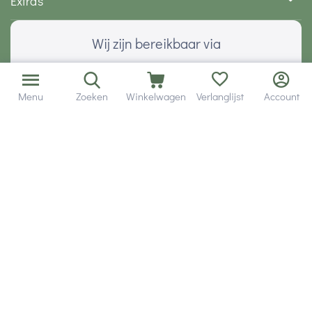
Extra's
Wij zijn bereikbaar via
Menu
Zoeken
Winkelwagen
Verlanglijst
Account
Volg ons via social media
Onze klanten geven ons een
Veilig betalen met
© 2001 - 2026 Hobby Gigant.