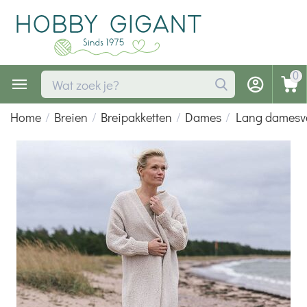
0
Home
/
Breien
/
Breipakketten
/
Dames
/
Lang damesve