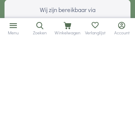
Wij zijn bereikbaar via
Menu
Zoeken
Winkelwagen
Verlanglijst
Account
Volg ons via social media
Onze klanten geven ons een
Veilig betalen met
© 2001 - 2026 Hobby Gigant.