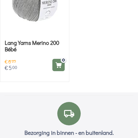
Lang Yarns Merino 200
Bébé
€
6
25
€
5
00
Bezorging in binnen - en buitenland.