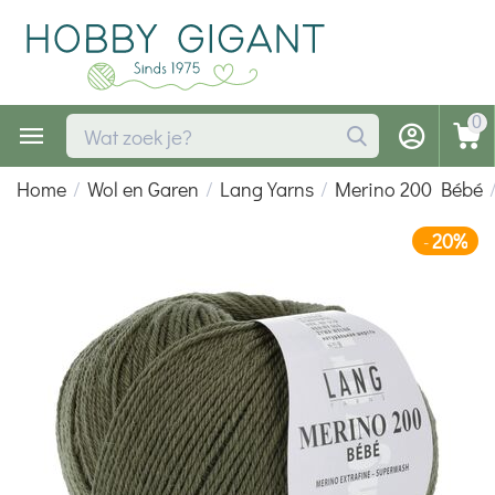
0
Home
/
Wol en Garen
/
Lang Yarns
/
Merino 200 Bébé
20%
-