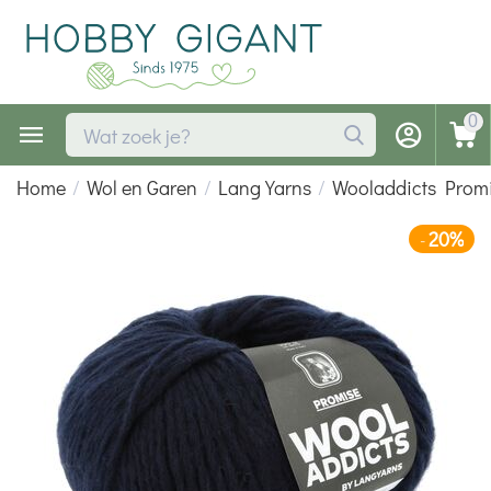
0
Home
/
Wol en Garen
/
Lang Yarns
/
Wooladdicts Prom
20%
-