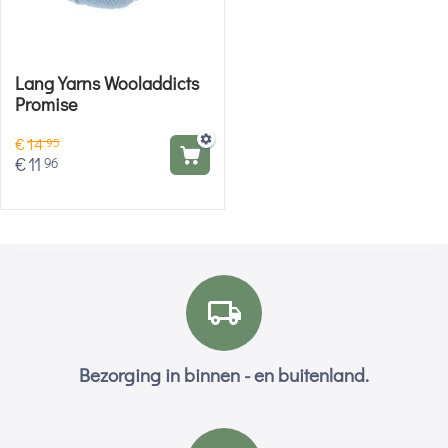
Lang Yarns Wooladdicts
Promise
€
14
95
€
11
96
Bezorging in binnen - en buitenland.