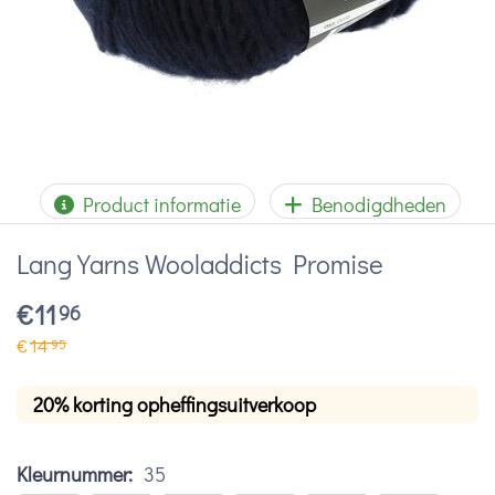
Product informatie
Benodigdheden
Lang Yarns Wooladdicts Promise
€
11
96
€
14
95
20% korting opheffingsuitverkoop
Kleurnummer:
35