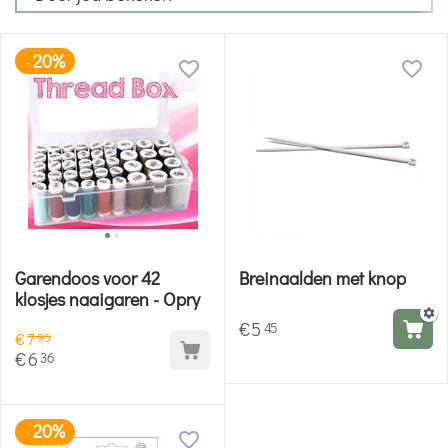
20%
-
Garendoos voor 42
Breinaalden met knop
klosjes naaigaren - Opry
€
5
45
€
7
95
€
6
36
20%
-