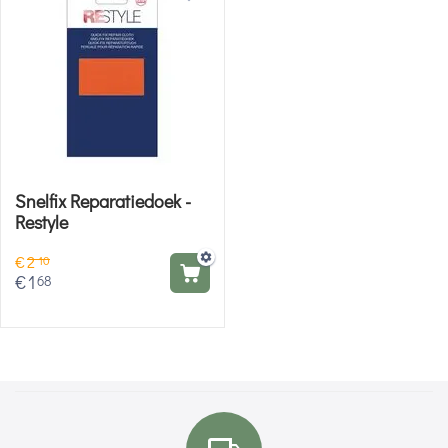
Snelfix Reparatiedoek -
Restyle
€
2
10
€
1
68