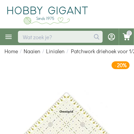
0
Home
/
Naaien
/
Linialen
/
Patchwork driehoek voor 1
20%
-