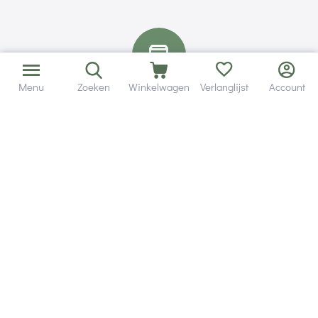
Menu
Zoeken
Winkelwagen
Verlanglijst
Account
Altijd 120 dagen retourrecht.
Hulp en service
Contact gegevens
Hobby Gigant
Extra's
Wij zijn bereikbaar via