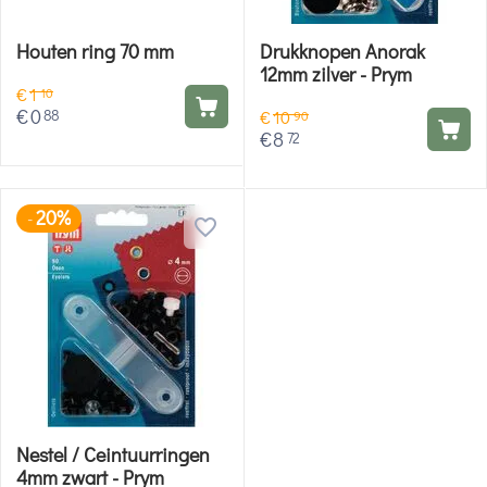
Houten ring 70 mm
Drukknopen Anorak
12mm zilver - Prym
€
1
10
€
0
88
€
10
90
€
8
72
20%
-
Nestel / Ceintuurringen
4mm zwart - Prym