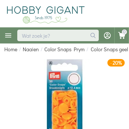
0
Home
/
Naaien
/
Color Snaps Prym
/
Color Snaps geel
20%
-