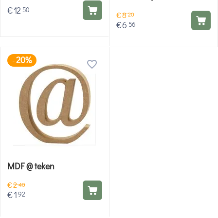
€
12
50
€
8
20
€
6
56
20%
-
MDF @ teken
€
2
40
€
1
92