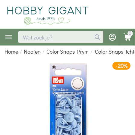
0
Home
/
Naaien
/
Color Snaps Prym
/
Color Snaps lich
20%
-