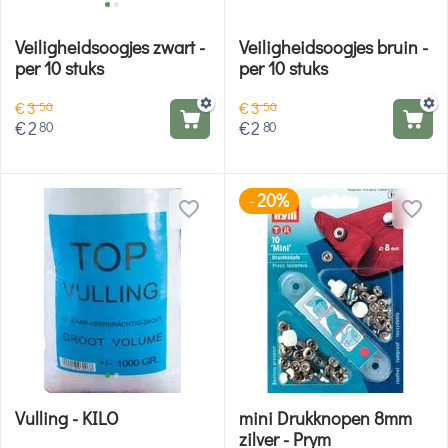
Veiligheidsoogjes zwart -
Veiligheidsoogjes bruin -
per 10 stuks
per 10 stuks
€
3
€
3
50
50
€
2
€
2
80
80
20%
-
Vulling - KILO
mini Drukknopen 8mm
zilver - Prym