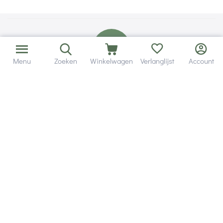
Menu
Zoeken
Winkelwagen
Verlanglijst
Account
Bezorging in binnen - en buitenland.
Heb je een vraag? Wij staan altijd voor je klaar!