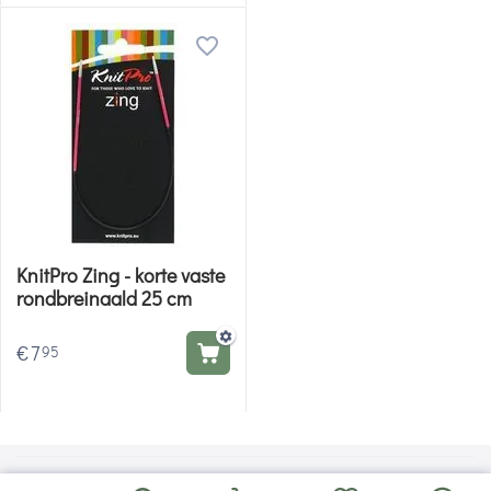
KnitPro Zing - korte vaste
rondbreinaald 25 cm
€
7
95