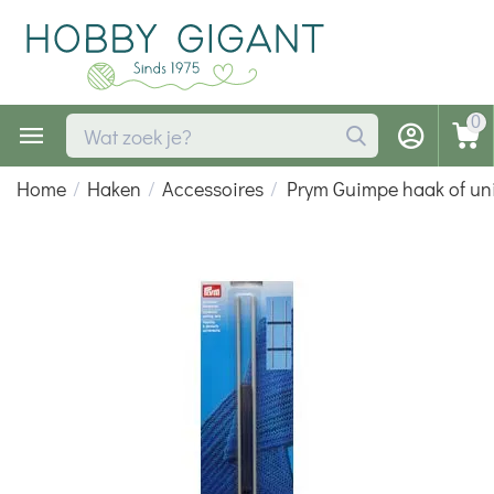
0
Home
/
Haken
/
Accessoires
/
Prym Guimpe haak of uni