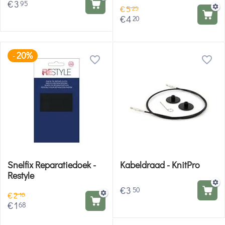
€
3
95
€
5
25
€
4
20
20%
-
Snelfix Reparatiedoek -
Kabeldraad - KnitPro
Restyle
€
3
50
€
2
10
€
1
68