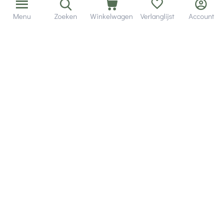
Menu
Zoeken
Winkelwagen
Verlanglijst
Account
Bezorging in binnen - en buitenland.
Heb je een vraag? Wij staan altijd voor je klaar!
Altijd 120 dagen retourrecht.