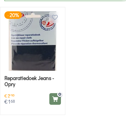
20%
-
Reparatiedoek Jeans -
Opry
€
2
10
€
1
68