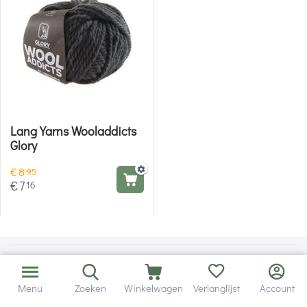
Lang Yarns Wooladdicts
Glory
€
8
95
€
7
16
Menu
Zoeken
Winkelwagen
Verlanglijst
Account