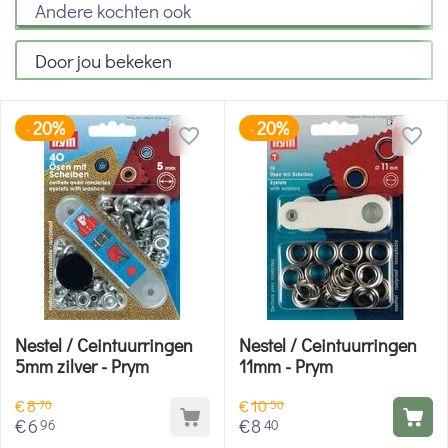
Andere kochten ook
Door jou bekeken
20%
20%
-
-
Nestel / Ceintuurringen
Nestel / Ceintuurringen
5mm zilver - Prym
11mm - Prym
€
8
€
10
70
50
€
6
€
8
96
40