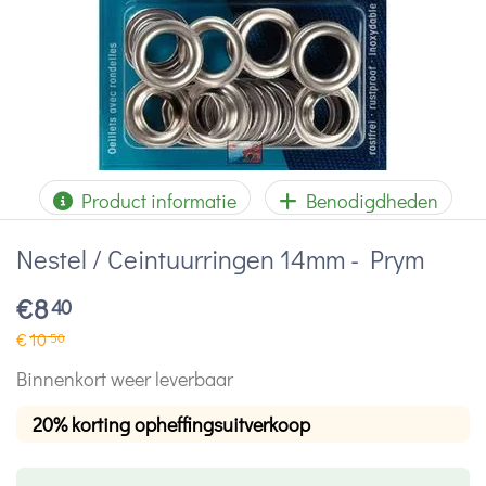
Product informatie
Benodigdheden
Nestel / Ceintuurringen 14mm - Prym
€
8
40
€
10
50
Binnenkort weer leverbaar
20% korting opheffingsuitverkoop