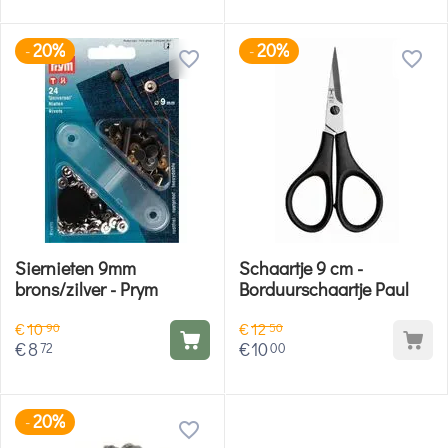
20%
20%
-
-
Siernieten 9mm
Schaartje 9 cm -
brons/zilver - Prym
Borduurschaartje Paul
€
10
€
12
90
50
€
8
€
10
72
00
20%
-