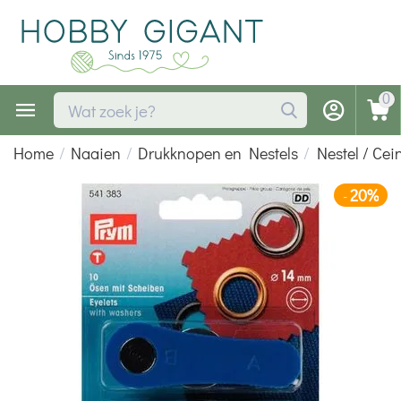
0
Home
/
Naaien
/
Drukknopen en Nestels
/
Nestel / Ce
20%
-