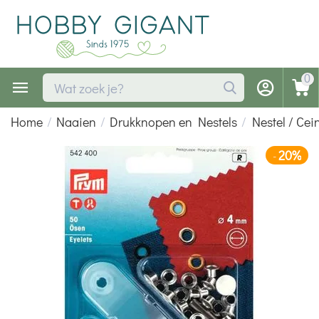
0
Home
/
Naaien
/
Drukknopen en Nestels
/
Nestel / Ce
20%
-