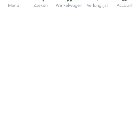
Menu
Zoeken
Winkelwagen
Verlanglijst
Account
Bezorging in binnen - en buitenland.
Heb je een vraag? Wij staan altijd voor je klaar!
Altijd 120 dagen retourrecht.