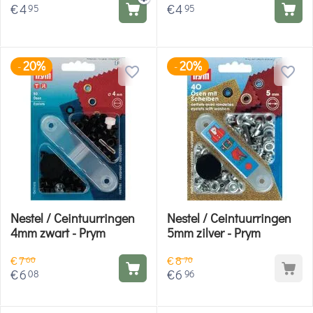
€
4
€
4
95
95
20%
20%
-
-
Nestel / Ceintuurringen
Nestel / Ceintuurringen
4mm zwart - Prym
5mm zilver - Prym
€
7
€
8
60
70
€
6
€
6
08
96