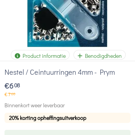
Product informatie
Benodigdheden
Nestel / Ceintuurringen 4mm - Prym
€
6
08
€
7
60
Binnenkort weer leverbaar
20% korting opheffingsuitverkoop