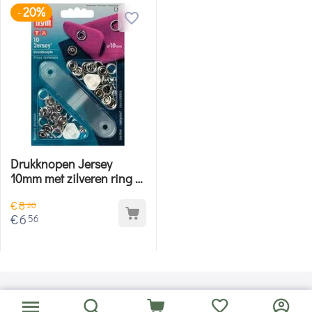
20%
-
Drukknopen Jersey
10mm met zilveren ring -
Prym
€
8
20
€
6
56