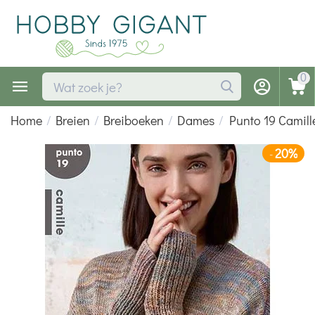
0
Home
/
Breien
/
Breiboeken
/
Dames
/
Punto 19 Camill
20%
-