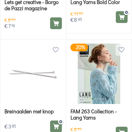
Lets get creative - Borgo
Lang Yarns Bold Color
de Pazzi magazine
€
11
95
€
8
95
€
8
95
€
7
16
20%
-
Breinaalden met knop
FAM 263 Collection -
Lang Yarns
€
3
85
€
8
95