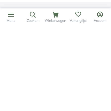
Menu
Zoeken
Winkelwagen
Verlanglijst
Account
Bezorging in binnen - en buitenland.
Heb je een vraag? Wij staan altijd voor je klaar!
Altijd 120 dagen retourrecht.