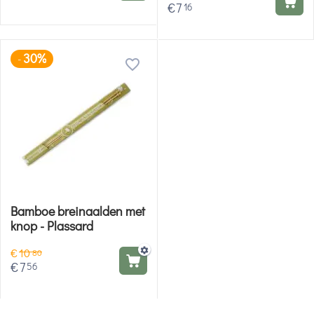
€
7
16
30%
-
Bamboe breinaalden met
knop - Plassard
€
10
80
€
7
56