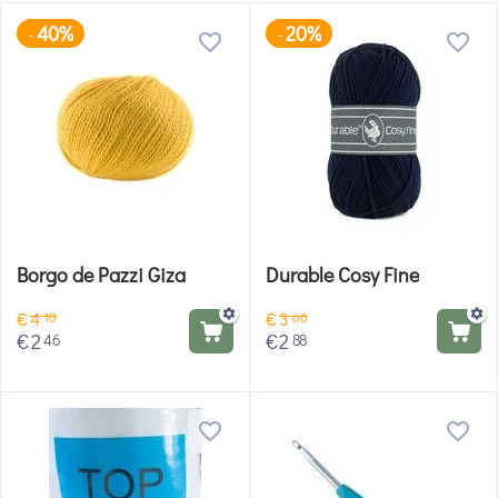
40%
20%
-
-
Borgo de Pazzi Giza
Durable Cosy Fine
€
4
€
3
10
60
€
2
€
2
46
88