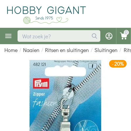
0
Home
/
Naaien
/
Ritsen en sluitingen
/
Sluitingen
/
Rit
20%
-