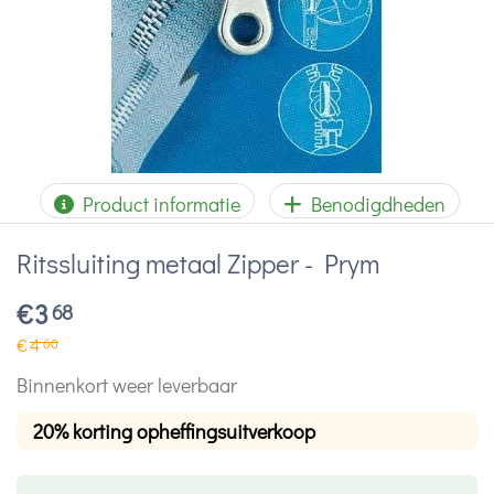
Product informatie
Benodigdheden
Ritssluiting metaal Zipper - Prym
€
3
68
€
4
60
Binnenkort weer leverbaar
20% korting opheffingsuitverkoop