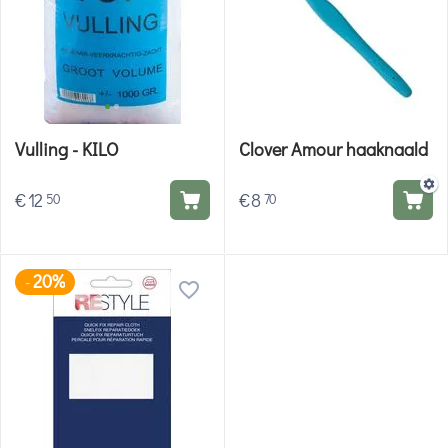
Vulling - KILO
Clover Amour haaknaald
€
12
€
8
50
70
20%
-