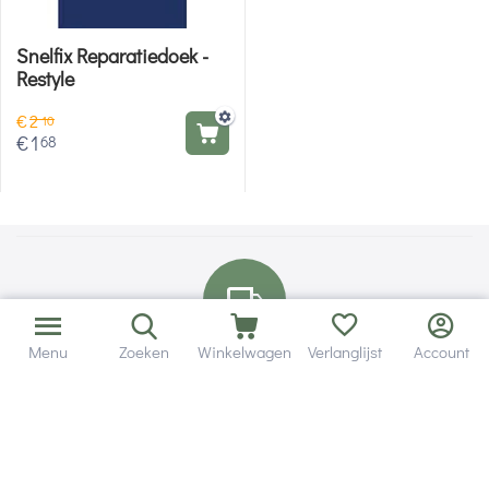
Snelfix Reparatiedoek -
Restyle
€
2
10
€
1
68
Menu
Zoeken
Winkelwagen
Verlanglijst
Account
Bezorging in binnen - en buitenland.