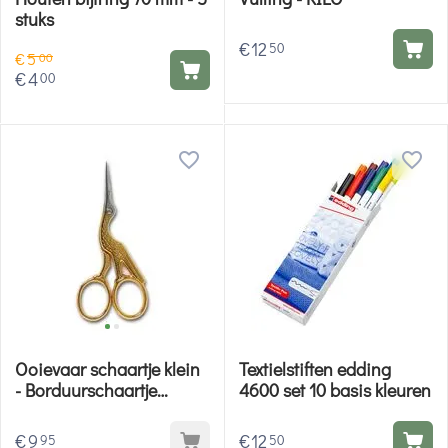
stuks
€
12
50
€
5
00
€
4
00
Ooievaar schaartje klein
Textielstiften edding
- Borduurschaartje
4600 set 10 basis kleuren
Hemline
€
9
€
12
95
50