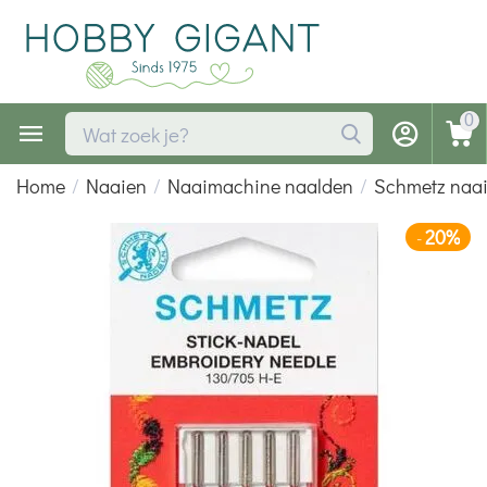
0
Home
/
Naaien
/
Naaimachine naalden
/
Schmetz naa
20%
-