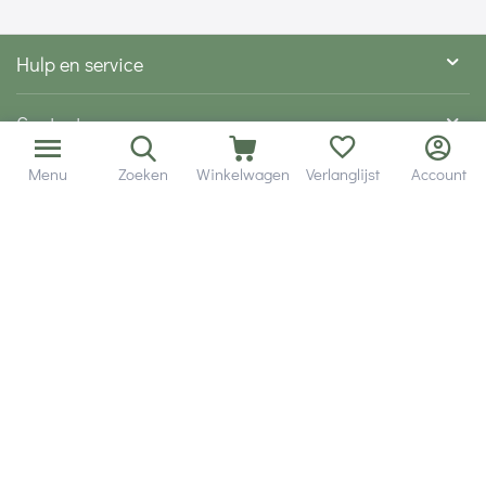
Hulp en service
Contact gegevens
Menu
Zoeken
Winkelwagen
Verlanglijst
Account
Hobby Gigant
Extra's
Wij zijn bereikbaar via
Volg ons via social media