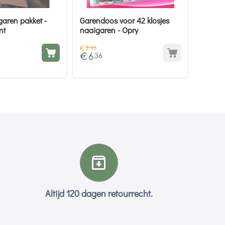
garen pakket -
Garendoos voor 42 klosjes
nt
naaigaren - Opry
€
7
95
€
6
36
Altijd 120 dagen retourrecht.