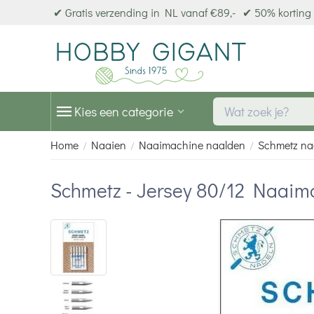
✔ Gratis verzending in NL vanaf €89,-
✔ 50% korting 
Kies een categorie
Home
Naaien
Naaimachine naalden
Schmetz na
/
/
/
Schmetz - Jersey 80/12 Naaim