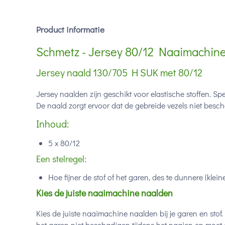
Product informatie
Schmetz - Jersey 80/12 Naaimachin
Jersey naald 130/705 H SUK met 80/12
Jersey naalden zijn geschikt voor elastische stoffen. S
De naald zorgt ervoor dat de gebreide vezels niet besc
Inhoud:
5 x 80/12
Een stelregel:
Hoe fijner de stof of het garen, des te dunnere (kl
Kies de juiste naaimachine naalden
Kies de juiste naaimachine naalden bij je garen en sto
het garen niet beschadigen tijdens het naaien en moet 