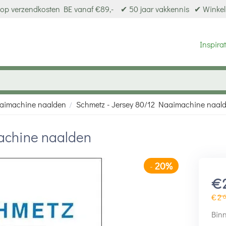
op verzendkosten BE vanaf €89,-
✔ 50 jaar vakkennis
✔ Winkel
Inspirat
aimachine naalden
Schmetz - Jersey 80/12 Naaimachine naal
/
achine naalden
20%
-
€
€
2
Binn