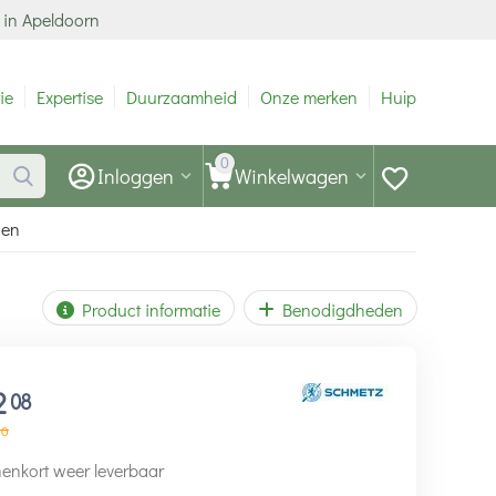
 in Apeldoorn
ie
Expertise
Duurzaamheid
Onze merken
Hulp
0
Inloggen
Winkelwagen
den
Product informatie
Benodigdheden
2
08
60
enkort weer leverbaar