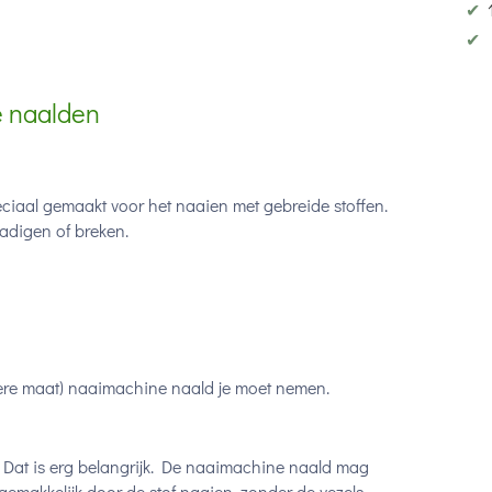
✔
✔
e naalden
peciaal gemaakt voor het naaien met gebreide stoffen.
hadigen of breken.
einere maat) naaimachine naald je moet nemen.
f. Dat is erg belangrijk. De naaimachine naald mag
gemakkelijk door de stof naaien, zonder de vezels