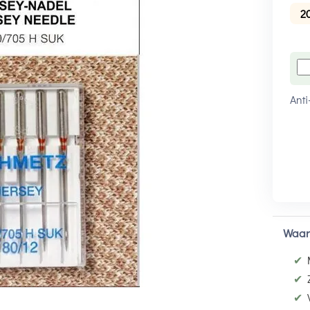
2
Anti
Waar
✔
✔
✔