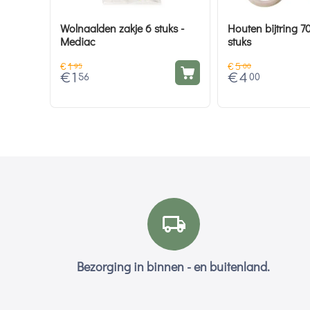
Wolnaalden zakje 6 stuks -
Houten bijtring 7
Mediac
stuks
€
1
€
5
95
00
€
1
€
4
56
00
Bezorging in binnen - en buitenland.