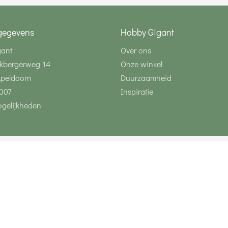
gegevens
Hobby Gigant
gant
Over ons
kbergerweg 14
Onze winkel
Apeldoorn
Duurzaamheid
007
Inspiratie
gelijkheden
Volg ons via social 