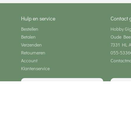
Hulp en service
Contact 
Bestellen
Hobby Gi
Betalen
Oude Bee
Verzenden
7331 HL 
Retourneren
055-5336
Account
Contactmo
Klantenservice
Wij zijn bereikbaar via