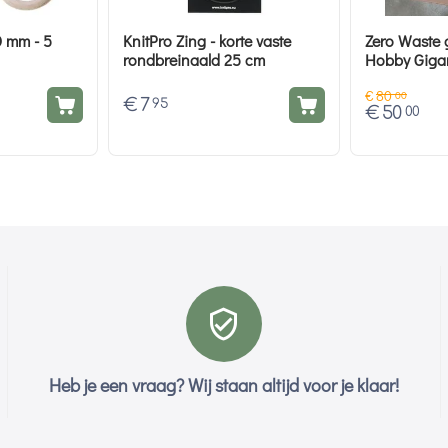
0 mm - 5
KnitPro Zing - korte vaste
Zero Waste 
rondbreinaald 25 cm
Hobby Giga
€
80
00
€
7
95
€
50
00
Heb je een vraag? Wij staan altijd voor je klaar!