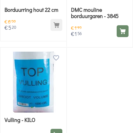
Borduurring hout 22 cm
DMC mouline
borduurgaren - 3845
€
6
50
€
5
20
€
1
95
€
1
56
Vulling - KILO