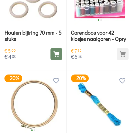
Houten bijtring 70 mm - 5
Garendoos voor 42
stuks
klosjes naaigaren - Opry
€
5
€
7
00
95
€
4
€
6
00
36
20%
20%
-
-