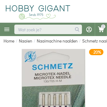
0
Home
/
Naaien
/
Naaimachine naalden
/
Schmetz naa
20%
-